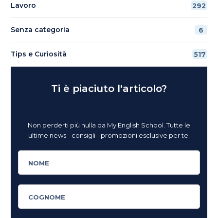
Lavoro
292
Senza categoria
6
Tips e Curiosità
517
Ti è piaciuto l'articolo?
Non perderti più nulla da My English School. Tutte le
ultime news - consigli - promozioni esclusive per te.