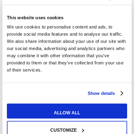
definirla come persona.
Ellie ha tanti
interessi e una vita molto attiva, oltre ad
This website uses cookies
We use cookies to personalise content and ads, to
essere circondata da buoni amici ed
provide social media features and to analyse our traffic.
avere una stretta relazione con sua
We also share information about your use of our site with
our social media, advertising and analytics partners who
madre.
Ellie dovrà, a un certo punto,
may combine it with other information that you’ve
misurarsi con il trasferimento in una
provided to them or that they’ve collected from your use
of their services.
nuova città. Certamente una sfida per
ogni bambino, ma dalla quale la
Show details
protagonista, col suo carattere forte e
spavaldo, non si lascerà svilire, mostrando
ALLOW ALL
a tutti che lo stereotipo del bambino in
sedia a rotelle sempre sorridente e
CUSTOMIZE