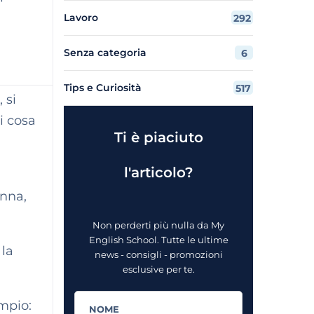
Lavoro
292
Senza categoria
6
Tips e Curiosità
517
 si
i cosa
Ti è piaciuto
l'articolo?
nna,
Non perderti più nulla da My
English School. Tutte le ultime
 la
news - consigli - promozioni
esclusive per te.
mpio: