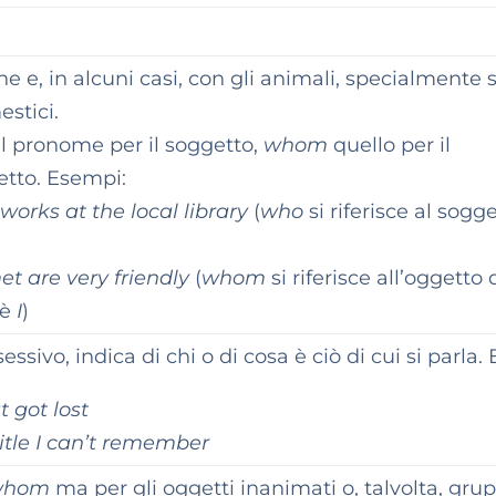
ne e, in alcuni casi, con gli animali, specialmente s
estici.
il pronome per il soggetto,
whom
quello per il
tto. Esempi:
orks at the local library
(
who
si riferisce al sogg
et are very friendly
(
whom
si riferisce all’oggetto 
 è
I
)
sivo, indica di chi o di cosa è ciò di cui si parla.
t got lost
itle I can’t remember
whom
ma per gli oggetti inanimati o, talvolta, grup