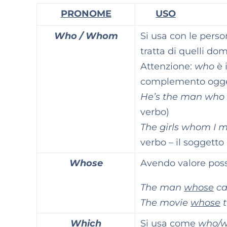
PRONOME
USO
Who / Whom
Si usa con le perso
tratta di quelli dom
Attenzione:
who
è 
complemento ogge
He’s the man who w
verbo)
The girls whom I m
verbo – il soggetto
Whose
Avendo valore posses
The man
whose
ca
The movie
whose
t
Which
Si usa come
who/