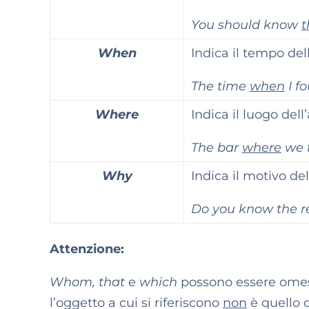
You should know
t
When
Indica il tempo del
The time
when
I f
Where
Indica il luogo del
The bar
where
we f
Why
Indica il motivo de
Do you know the 
Attenzione:
Whom, that
e
which
possono essere omess
l’oggetto a cui si riferiscono
non
è quello 