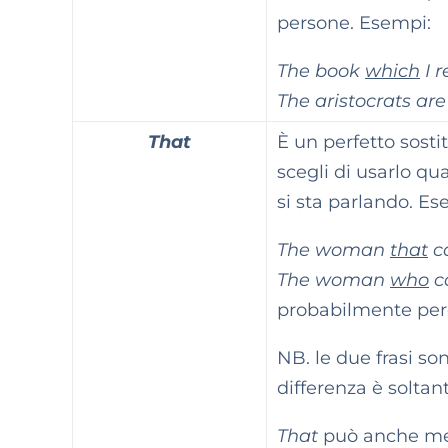
persone. Esempi:
The book
which
I r
The aristocrats are
That
È un perfetto sosti
scegli di usarlo qu
si sta parlando. Es
The woman
that
ca
The woman
who
ca
probabilmente perc
NB. le due frasi so
differenza è soltant
That
può anche mett