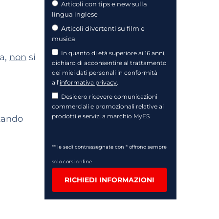
Articoli con tips e new sulla
lingua inglese
Articoli divertenti su film e
musica
In quanto di età superiore ai 16 anni,
va,
non
si
dichiaro di acconsentire al trattamento
dei miei dati personali in conformità
all’
informativa privacy
.
Desidero ricevere comunicazioni
commerciali e promozionali relative ai
prodotti e servizi a marchio MyES
etando
** le sedi contrassegnate con * offrono sempre
solo corsi online
RICHIEDI INFORMAZIONI