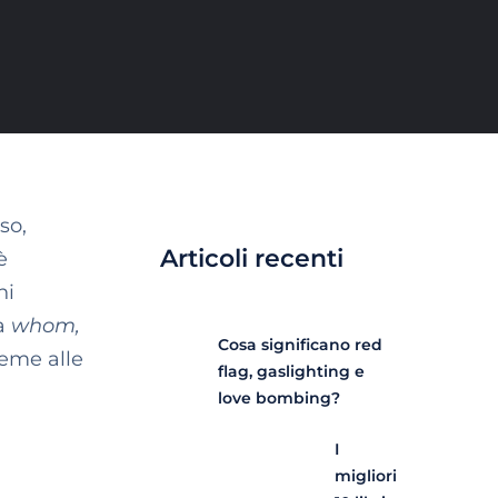
so,
Articoli recenti
è
hi
 a
whom,
Cosa significano red
eme alle
flag, gaslighting e
love bombing?
I
migliori