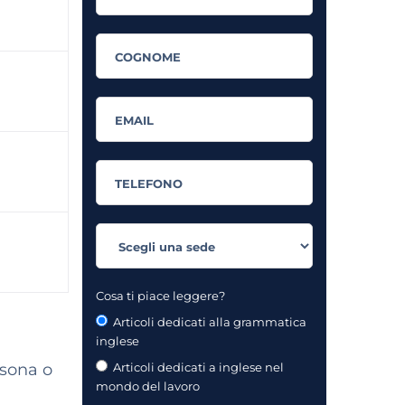
Cosa ti piace leggere?
Articoli dedicati alla grammatica
inglese
rsona o
Articoli dedicati a inglese nel
mondo del lavoro