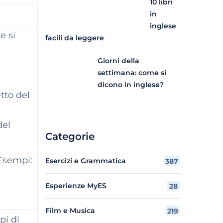
10 libri
in
inglese
e si
facili da leggere
Giorni della
settimana: come si
dicono in inglese?
etto del
del
Categorie
 Esempi:
Esercizi e Grammatica
387
Esperienze MyES
28
Film e Musica
219
pi di