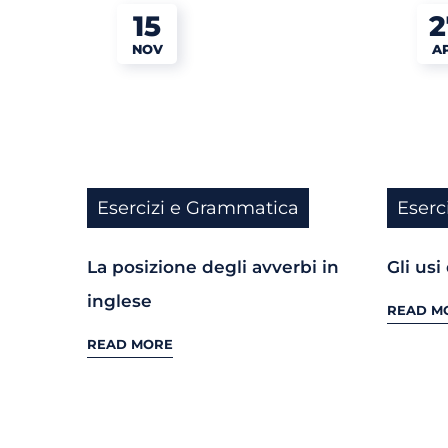
15
2
NOV
A
Esercizi e Grammatica
Eserc
La posizione degli avverbi in
Gli usi
inglese
READ M
READ MORE