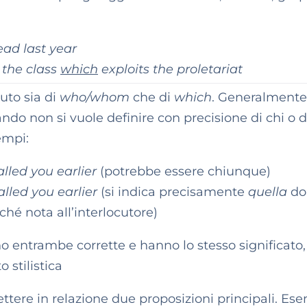
ead last year
 the class
which
exploits the proletariat
tuto sia di
who/whom
che di
which
. Generalmente,
ando non si vuole definire con precisione di chi o d
empi:
lled you earlier
(potrebbe essere chiunque)
lled you earlier
(si indica precisamente
quella
do
hé nota all’interlocutore)
no entrambe corrette e hanno lo stesso significato,
o stilistica
ere in relazione due proposizioni principali. Ese