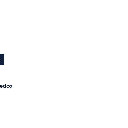
a
etico