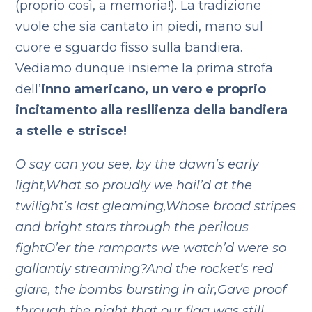
(proprio così, a memoria!). La tradizione
vuole che sia cantato in piedi, mano sul
cuore e sguardo fisso sulla bandiera.
Vediamo dunque insieme la prima strofa
dell’
inno americano, un vero e proprio
incitamento alla resilienza della bandiera
a stelle e strisce!
O say can you see, by the dawn’s early
light,
What so proudly we hail’d at the
twilight’s last gleaming,
Whose broad stripes
and bright stars through the perilous
fight
O’er the ramparts we watch’d were so
gallantly streaming?
And the rocket’s red
glare, the bombs bursting in air,
Gave proof
through the night that our flag was still