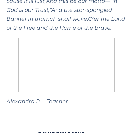
cause it is just,
And this be our motto—”In
God is our Trust;”
⁠And the star-spangled
Banner in triumph shall wave,
O’er the Land
of the Free and the Home of the Brave.
Alexandra P. – Teacher
Dove trovare un corso