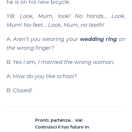
he is on his new bicycle.
YB: Look, Mum, look! No hands… Look,
Mum! No feet… Look, Mum, no teeth!
A:
Aren’t you wearing your
wedding ring
on
the wrong finger?
B:
Yes I am, I married the wrong woman.
A:
How do you like school?
B:
Closed!
Pronti, partenza… via!
Costruisci il tuo futuro in