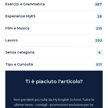
Esercizi e Grammatica
387
Esperienze MyES
28
Film e Musica
219
Lavoro
292
Senza categoria
6
Tips e Curiosità
517
Ti è piaciuto l'articolo?
Non perderti più nulla da My English School. Tutte le
ultime news - consigli - promozioni esclusive per te.