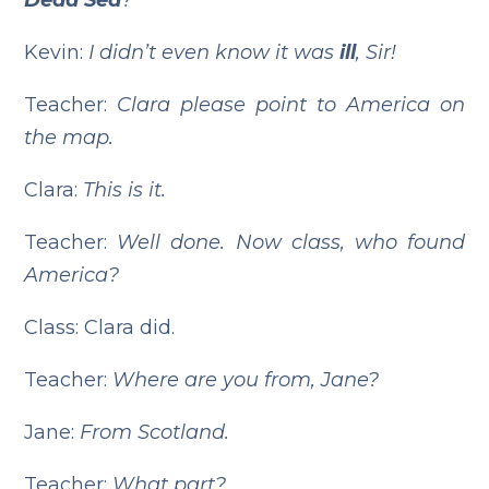
Dead Sea
?
Kevin:
I didn’t even know it was
ill
, Sir!
Teacher:
Clara please point to America on
the map.
Clara:
This is it.
Teacher:
Well done. Now class, who found
America?
Class: Clara did.
Teacher:
Where are you from, Jane?
Jane:
From Scotland.
Teacher:
What part?