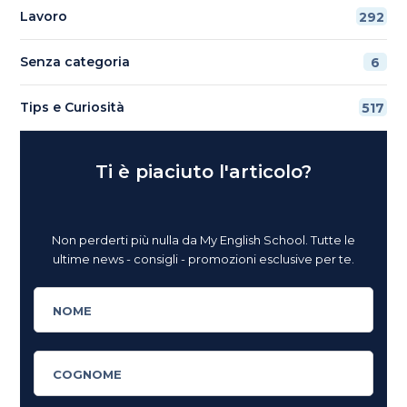
Lavoro
292
Senza categoria
6
Tips e Curiosità
517
Ti è piaciuto l'articolo?
Non perderti più nulla da My English School. Tutte le
ultime news - consigli - promozioni esclusive per te.