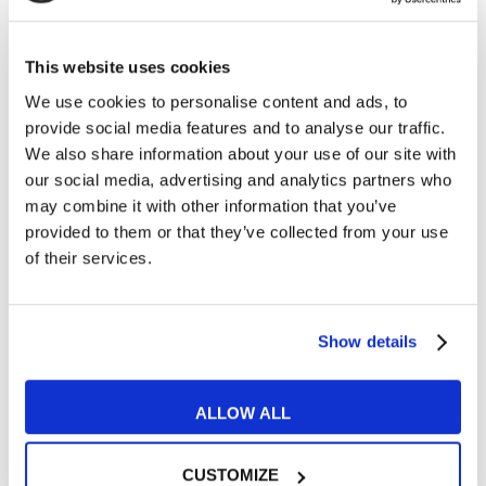
This website uses cookies
Le 4 migliori professioni per
imparare l'inglese
We use cookies to personalise content and ads, to
lavorando all'estero
provide social media features and to analyse our traffic.
21 DICEMBRE 2018
We also share information about your use of our site with
our social media, advertising and analytics partners who
I consigli su come scrivere
may combine it with other information that you’ve
un'email di lavoro in inglese
provided to them or that they’ve collected from your use
8 GENNAIO 2019
of their services.
Show details
Articoli correlati
ALLOW ALL
30
CUSTOMIZE
AGO