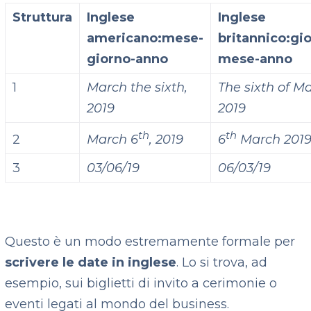
Struttura
Inglese
Inglese
americano:
mese-
britannico:
gi
giorno-anno
mese-anno
1
March the sixth,
The sixth of M
2019
2019
th
th
2
March 6
, 2019
6
March 201
3
03/06/19
06/03/19
Questo è un modo estremamente formale per
scrivere le date in inglese
. Lo si trova, ad
esempio, sui biglietti di invito a cerimonie o
eventi legati al mondo del business.