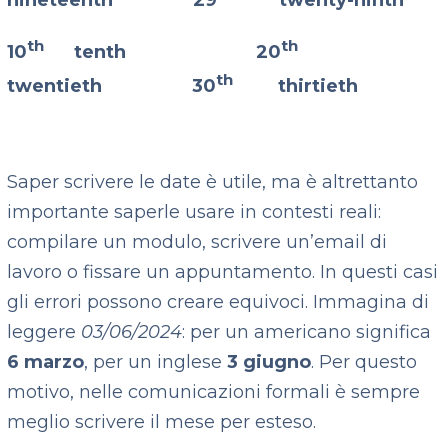
nineteenth 29
twenty-ninth
th
th
10
tenth 20
th
twentieth 30
thirtieth
Saper scrivere le date è utile, ma è altrettanto
importante saperle usare in contesti reali:
compilare un modulo, scrivere un’email di
lavoro o fissare un appuntamento. In questi casi
gli errori possono creare equivoci. Immagina di
leggere
03/06/2024
: per un americano significa
6 marzo
, per un inglese
3 giugno
. Per questo
motivo, nelle comunicazioni formali è sempre
meglio scrivere il mese per esteso.