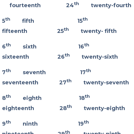
th
fourteenth 24
twenty-fourth
th
th
5
fifth 15
th
fifteenth 25
twenty- fifth
th
th
6
sixth 16
th
sixteenth 26
twenty-sixth
th
th
7
seventh 17
th
seventeenth 27
twenty-seventh
th
th
8
eighth 18
th
eighteenth 28
twenty-eighth
th
th
9
ninth 19
th