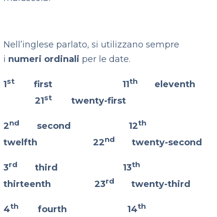
Nell’inglese parlato, si utilizzano sempre
i
numeri ordinali
per le date.
st
th
1
first 11
eleventh
st
21
twenty-first
nd
th
2
second 12
nd
twelfth 22
twenty-second
rd
th
3
third 13
rd
thirteenth 23
twenty-third
th
th
4
fourth 14