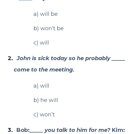
a) will be
b) won’t be
c) will
John is sick today so he probably _____
come to the meeting.
a) will
b) he will
c) won’t
Bob:
_____ you talk to him for me?
Kim: