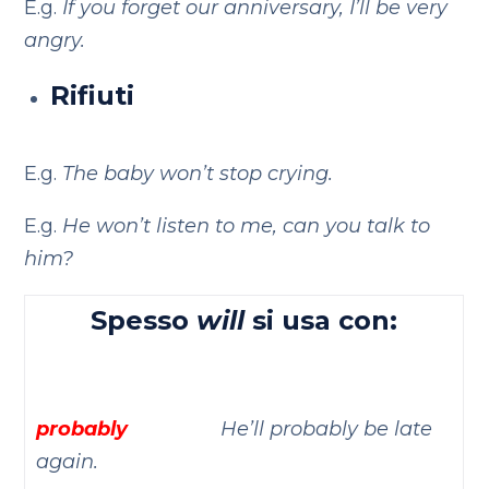
E.g.
If you forget our anniversary, I’ll be very
angry.
Rifiuti
E.g.
The baby won’t stop crying.
E.g.
He won’t listen to me, can you talk to
him?
Spesso
will
si usa con:
probably
He’ll probably be late
again.