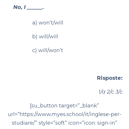
No, I ______.
a) won’t/will
b) will/will
c) will/won’t
Risposte:
1/a
2/c
3/c
[su_button target=”_blank”
url=”https://www.myes.school/it/inglese-per-
studiare/” style=”soft” icon=”icon: sign-in”