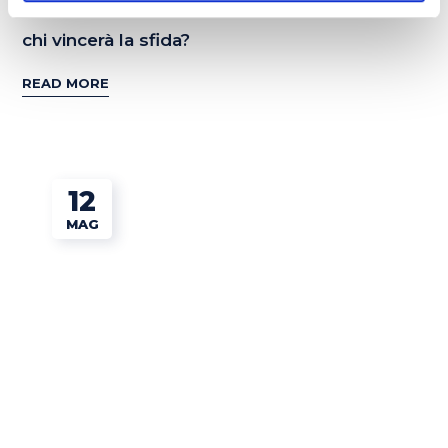
Street food italiano vs street food inglese:
chi vincerà la sfida?
READ MORE
12
MAG