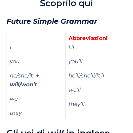
Scoprilo qui
Future Simple Grammar
Abbreviazioni
I
I’ll
you
you’ll
he/she/i
t +
he’ll/she’ll/it’ll
will/won’t
we’ll
we
they’ll
they