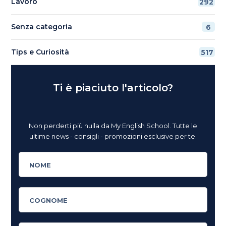
Lavoro
292
Senza categoria
6
Tips e Curiosità
517
Ti è piaciuto l'articolo?
Non perderti più nulla da My English School. Tutte le
ultime news - consigli - promozioni esclusive per te.