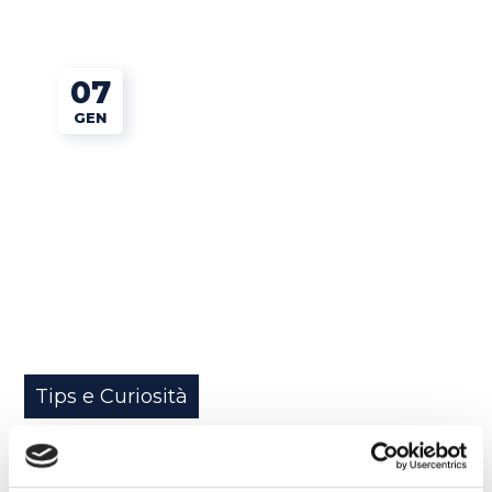
07
GEN
Tips e Curiosità
La lista dei buoni propositi in inglese: come