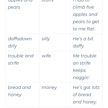
apples and
stairs
I had to
pears
climb five
apples and
pears to get
to me flat.
daffadown
silly
He’s a bit
dilly
daffy.
trouble and
wife
Me trouble
strife
an strife
keeps
naggin’.
bread and
money
He’s got lots
honey
of bread
and honey.