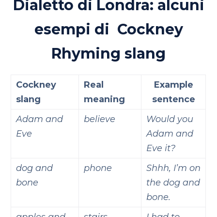
Dialetto di Londra: alcuni
esempi di Cockney
Rhyming slang
Cockney
Real
Example
slang
meaning
sentence
Adam and
believe
Would you
Eve
Adam and
Eve it?
dog and
phone
Shhh, I’m on
bone
the dog and
bone.