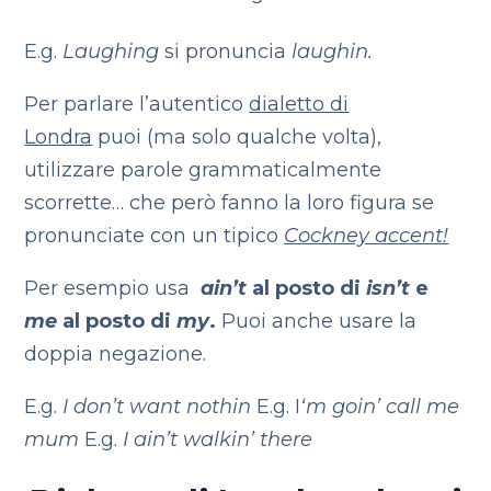
E.g.
Laughing
si pronuncia
laughin.
Per parlare l’autentico
dialetto di
Londra
puoi (ma solo qualche volta),
utilizzare parole grammaticalmente
scorrette… che però fanno la loro figura se
pronunciate con un tipico
Cockney accent!
Per esempio usa
ain’t
al posto di
isn’t
e
me
al posto di
my
.
Puoi anche usare la
doppia negazione.
E.g.
I don’t want nothin
E.g. I
‘m goin’ call me
mum
E.g.
I ain’t walkin’ there