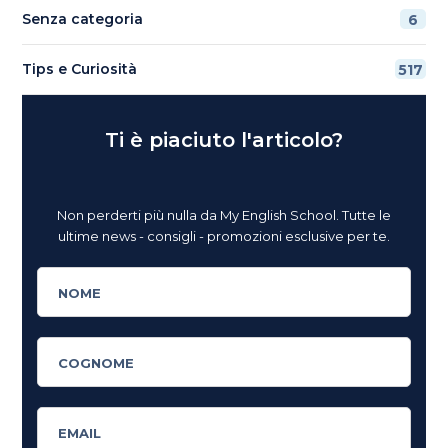
Senza categoria
6
Tips e Curiosità
517
Ti è piaciuto l'articolo?
Non perderti più nulla da My English School. Tutte le
ultime news - consigli - promozioni esclusive per te.