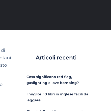
 di
Articoli recenti
ntani
osto
Cosa significano red flag,
gaslighting e love bombing?
to
I migliori 10 libri in inglese facili da
leggere