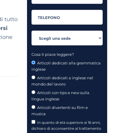
i tutto
ersi
zione
Cosa ti piace leggere?
Articoli dedicati alla grammatica
inglese
Articoli dedicati a inglese nel
mondo del lavoro
Articoli con tips e new sulla
lingua inglese
Articoli divertenti su film e
musica
In quanto di età superiore ai 16 anni,
dichiaro di acconsentire al trattamento