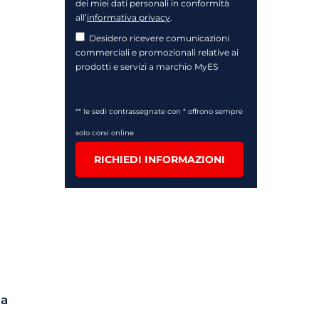
dei miei dati personali in conformità
all’
informativa privacy
.
Desidero ricevere comunicazioni
commerciali e promozionali relative ai
prodotti e servizi a marchio MyES
** le sedi contrassegnate con * offrono sempre
solo corsi online
RICHIEDI INFORMAZIONI
da