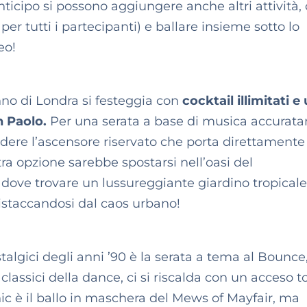
nticipo si possono aggiungere anche altri attività
er tutti i partecipanti) e ballare insieme sotto lo
eo!
nno di Londra si festeggia con
cocktail illimitati e
n Paolo.
Per una serata a base di musica accurat
endere l’ascensore riservato che porta direttamente
tra opzione sarebbe spostarsi nell’oasi del
ove trovare un lussureggiante giardino tropicale
istaccandosi dal caos urbano!
talgici degli anni ’90 è la serata a tema al Bounce
 classici della dance, ci si riscalda con un acceso 
hic è il ballo in maschera del Mews of Mayfair, ma