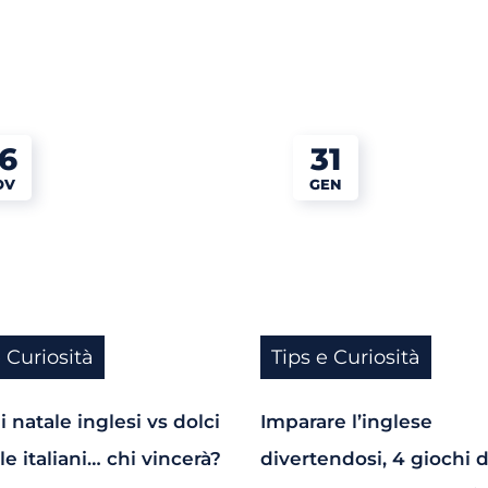
6
31
OV
GEN
e Curiosità
Tips e Curiosità
i natale inglesi vs dolci
Imparare l’inglese
le italiani… chi vincerà?
divertendosi, 4 giochi 