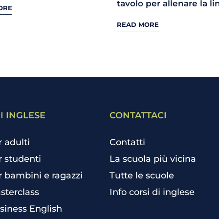
tavolo per allenare la l
ORE
READ MORE
I INGLESE
CONTATTACI
r adulti
Contatti
r studenti
La scuola più vicina
r bambini e ragazzi
Tutte le scuole
sterclass
Info corsi di inglese
siness English