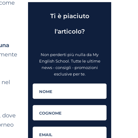
, come
Ti è piaciuto
l'articolo?
 una
amente
Non perderti più nulla da My
English School. Tutte le ultime
news - consigli - promozioni
esclusive per te.
 nel
, dove
torneo