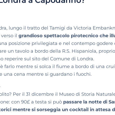
 Londra a Capodanno?
a, lungo il tratto del Tamigi da Victoria Embank
verso il
grandioso spettacolo pirotecnico che il
 una posizione privilegiata e nel contempo godere 
re un tavolo a bordo della R.S. Hispaniola, proprio
ono reperire sul sito del Comune di Londra.
è farlo mentre si solca il fiume a bordo di una
cru
 una cena mentre si guardano i fuochi.
e
ito? Per il 31 dicembre il Museo di Storia Natural
sione: con 90£ a testa si può
passare la notte di Sa
torici mentre si sorseggia un cocktail in attesa d