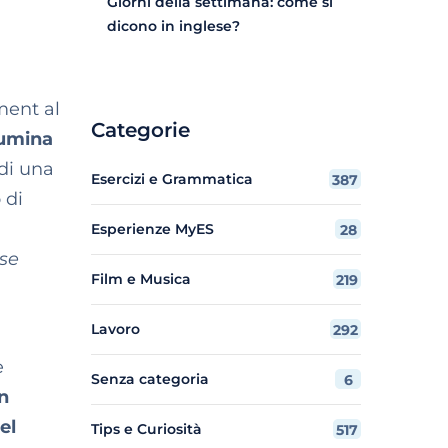
Giorni della settimana: come si
dicono in inglese?
ment al
Categorie
lumina
di una
Esercizi e Grammatica
387
 di
Esperienze MyES
28
ise
Film e Musica
219
Lavoro
292
e
Senza categoria
6
n
el
Tips e Curiosità
517