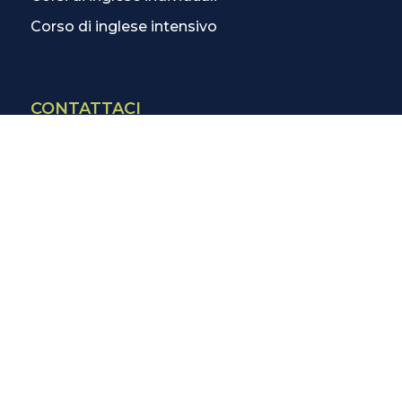
Corso di inglese intensivo
CONTATTACI
Contatti
La scuola più vicina
Tutte le scuole
Info corsi di inglese
SCOPRI DI PIÙ
Magazine