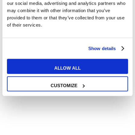
In quanto di età superiore ai 16 anni, dichiaro di acconsentire
our social media, advertising and analytics partners who
al trattamento dei miei dati personali in conformità
may combine it with other information that you’ve
all’
informativa privacy
.
provided to them or that they’ve collected from your use
Desidero ricevere comunicazioni commerciali e promozionali
of their services.
relative ai prodotti e servizi a marchio MyES
** le sedi contrassegnate con * offrono sempre solo corsi online
Show details
RICHIEDI INFORMAZIONI
ALLOW ALL
CUSTOMIZE