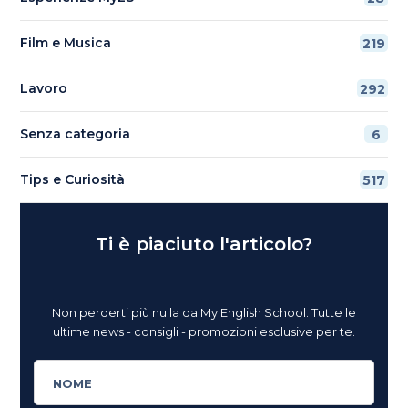
Film e Musica
219
Lavoro
292
Senza categoria
6
Tips e Curiosità
517
Ti è piaciuto l'articolo?
Non perderti più nulla da My English School. Tutte le
ultime news - consigli - promozioni esclusive per te.