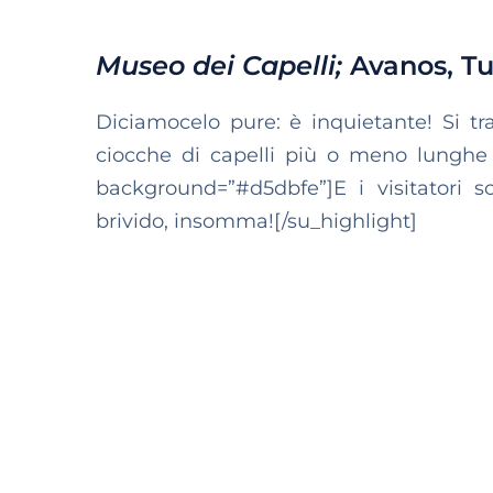
Museo dei Capelli;
Avanos, Tu
Diciamocelo pure: è inquietante! Si tr
ciocche di capelli più o meno lunghe a
background=”#d5dbfe”]E i visitatori s
brivido, insomma![/su_highlight]