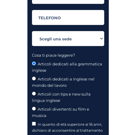
Cosa ti piace leggere?
Articoli dedicati alla grammatica
inglese
Articoli dedicati a inglese nel
mondo del lavoro
Articoli con tips e new sulla
lingua inglese
Articoli divertenti su film e
musica
In quanto di età superiore ai 16 anni,
dichiaro di acconsentire al trattamento