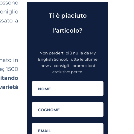
possono
oniglio
Ti è piaciuto
ssato a
l'articolo?
Non perderti più nulla da My
mato in
English School. Tutte le ultime
news - consigli - promozioni
e; 1500
esclusive per te.
sitando
varietà