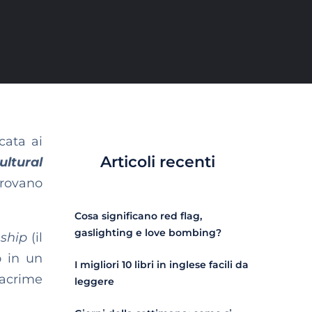
cata ai
Articoli recenti
ltural
trovano
Cosa significano red flag,
gaslighting e love bombing?
ship
(il
o in un
I migliori 10 libri in inglese facili da
lacrime
leggere