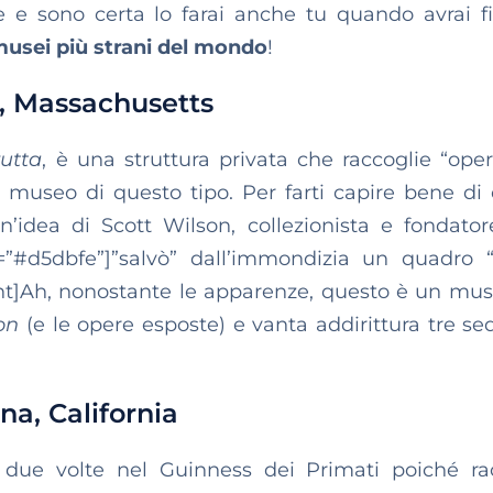
 e sono certa lo farai anche tu quando avrai fi
musei più strani del mondo
!
 Massachusetts
rutta
, è una struttura privata che raccoglie “ope
 museo di questo tipo. Per farti capire bene di 
n’idea di Scott Wilson, collezionista e fondator
d=”#d5dbfe”]”salvò” dall’immondizia un quadro 
ight]Ah, nonostante le apparenze, questo è un mu
on
(e le opere esposte) e vanta addirittura tre sed
na, California
due volte nel Guinness dei Primati poiché ra