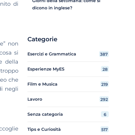
Giorni della settimana: come si
nito di
dicono in inglese?
Categorie
re” non
cosa si
Esercizi e Grammatica
387
e della
Esperienze MyES
28
“troppo
seo che
Film e Musica
219
i negli
Lavoro
292
Senza categoria
6
ccoglie
Tips e Curiosità
517