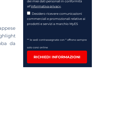
dei miei dati personali in conformità
all’
informativa privacy
.
Desidero ricevere comunicazioni
commerciali e promozionali relative ai
prodotti e servizi a marchio MyES
 appese
ghlight
** le sedi contrassegnate con * offrono sempre
roba da
solo corsi online
RICHIEDI INFORMAZIONI