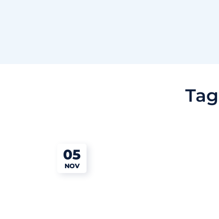
Tag
05
NOV