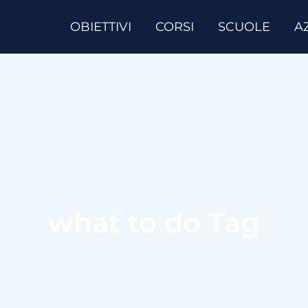
OBIETTIVI
CORSI
SCUOLE
A
what to do Tag