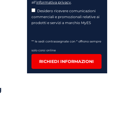
all’
informativa privacy
.
Desidero ricevere comunicazioni
commerciali e promozionali relative ai
prodotti e servizi a marchio MyES
** le sedi contrassegnate con * offrono sempre
solo corsi online
RICHIEDI INFORMAZIONI
g