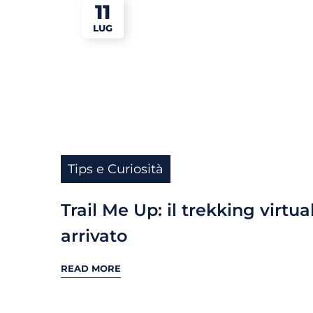
11
LUG
Tips e Curiosità
Trail Me Up: il trekking virtua
arrivato
READ MORE