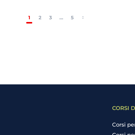
1
2
3
…
5
CORSI D
Corsi pe