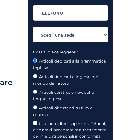
Cosa ti piace leggere?
Articoli dedicati alla grammatica
inglese
Articoli dedicati a inglese nel
fare
mondo del lavoro
Articoli con tips e new sulla
lingua inglese
Articoli divertenti su film e
musica
In quanto di età superiore ai 16 anni,
dichiaro di acconsentire al trattamento
dei miei dati personali in conformità