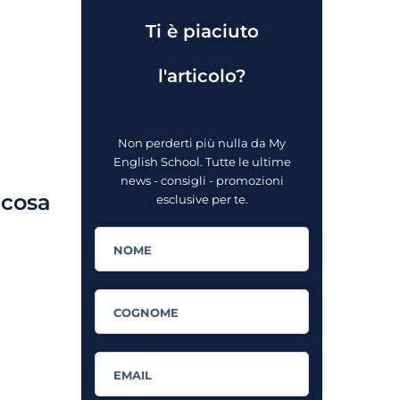
Ti è piaciuto
l'articolo?
Non perderti più nulla da My
English School. Tutte le ultime
news - consigli - promozioni
 cosa
esclusive per te.