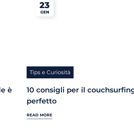
23
GEN
Tips e Curiosità
le è
10 consigli per il couchsurfin
perfetto
READ MORE