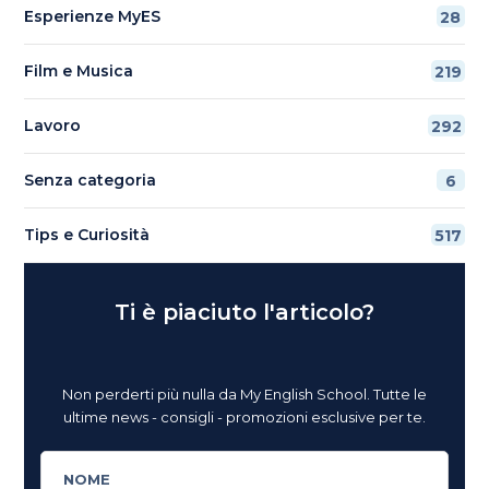
Esperienze MyES
28
Film e Musica
219
Lavoro
292
Senza categoria
6
Tips e Curiosità
517
Ti è piaciuto l'articolo?
Non perderti più nulla da My English School. Tutte le
ultime news - consigli - promozioni esclusive per te.