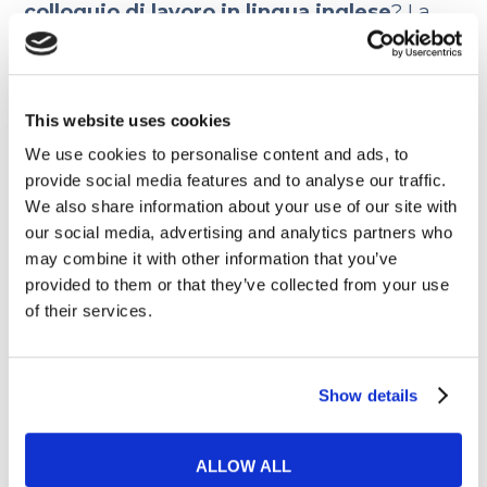
colloquio di lavoro in lingua inglese
? La
prima cosa è scrivere un’e-mail in lingua.
Come si fa?
Scoprilo
nel nostro Magazine! E
se vuoi imparare a parlare in inglese in
This website uses cookies
modo più sciolto e naturale, ti consiglio di
We use cookies to personalise content and ads, to
frequentare un
corso
, così potrai interagire
provide social media features and to analyse our traffic.
con insegnanti madrelingua e dare una
We also share information about your use of our site with
our social media, advertising and analytics partners who
svolta al tuo speaking!
may combine it with other information that you’ve
provided to them or that they’ve collected from your use
of their services.
Andare a vivere a New York:
com'è la vita nella Grande
Show details
Mela
4 NOVEMBRE 2019
ALLOW ALL
Prenotare un taxi in lingua