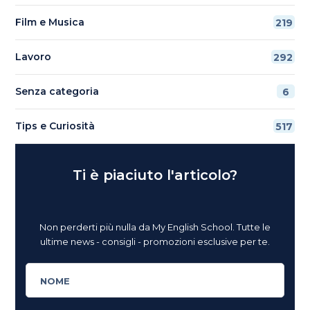
Film e Musica
219
Lavoro
292
Senza categoria
6
Tips e Curiosità
517
Ti è piaciuto l'articolo?
Non perderti più nulla da My English School. Tutte le
ultime news - consigli - promozioni esclusive per te.