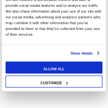
Articoli dedicati alla grammatica inglese
provide social media features and to analyse our traffic.
Articoli dedicati a inglese nel mondo del lavoro
We also share information about your use of our site with
Articoli con tips e new sulla lingua inglese
our social media, advertising and analytics partners who
may combine it with other information that you’ve
Articoli divertenti su film e musica
provided to them or that they’ve collected from your use
In quanto di età superiore ai 16 anni, dichiaro di acconsentire
of their services.
al trattamento dei miei dati personali in conformità
all’
informativa privacy
.
Desidero ricevere comunicazioni commerciali e promozionali
relative ai prodotti e servizi a marchio MyES
Show details
** le sedi contrassegnate con * offrono sempre solo corsi online
ALLOW ALL
RICHIEDI INFORMAZIONI
CUSTOMIZE