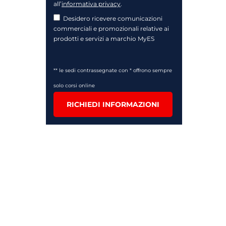
all’
informativa privacy
.
Desidero ricevere comunicazioni
commerciali e promozionali relative ai
prodotti e servizi a marchio MyES
** le sedi contrassegnate con * offrono sempre
solo corsi online
RICHIEDI INFORMAZIONI