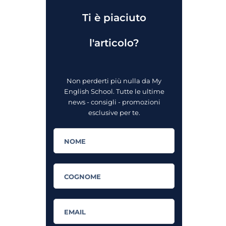
Ti è piaciuto
l'articolo?
Non perderti più nulla da My
English School. Tutte le ultime
news - consigli - promozioni
esclusive per te.