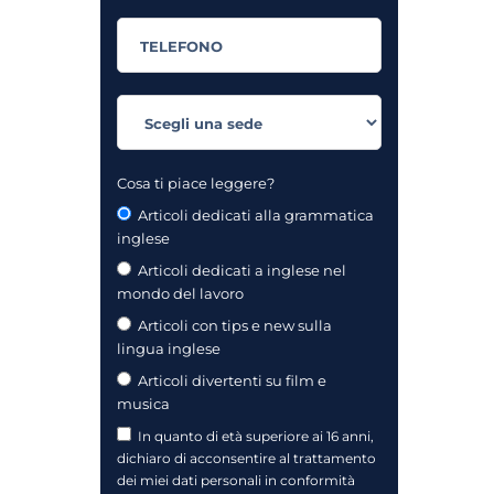
Cosa ti piace leggere?
Articoli dedicati alla grammatica
inglese
Articoli dedicati a inglese nel
mondo del lavoro
Articoli con tips e new sulla
lingua inglese
Articoli divertenti su film e
musica
In quanto di età superiore ai 16 anni,
dichiaro di acconsentire al trattamento
dei miei dati personali in conformità