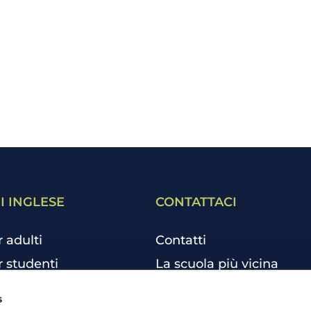
I INGLESE
CONTATTACI
r adulti
Contatti
r studenti
La scuola più vicina
r bambini e ragazzi
Tutte le scuole
s