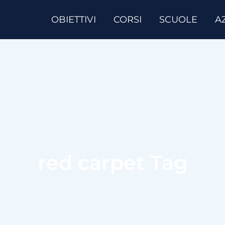
OBIETTIVI
CORSI
SCUOLE
A
red carpet Tag