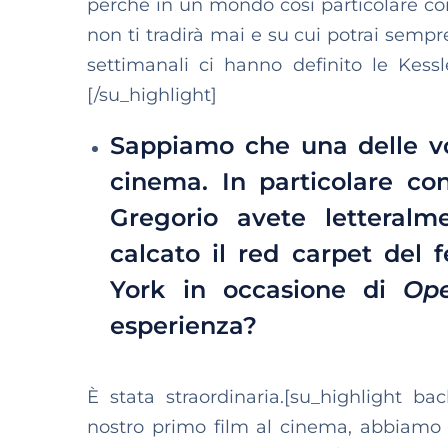
perché in un mondo così particolare co
non ti tradirà mai e su cui potrai semp
settimanali ci hanno definito le Kessl
[/su_highlight]
Sappiamo che una delle vo
cinema. In particolare co
Gregorio avete letteralme
calcato il red carpet del f
York in occasione di
Op
esperienza?
È stata straordinaria.[su_highlight ba
nostro primo film al cinema, abbiamo av