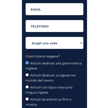
Cosa ti piace leggere?
Articoli dedicati alla grammatica
inglese
Articoli dedicati a inglese nel
mondo del lavoro
Articoli con tips e new sulla
lingua inglese
Articoli divertenti su film e
musica