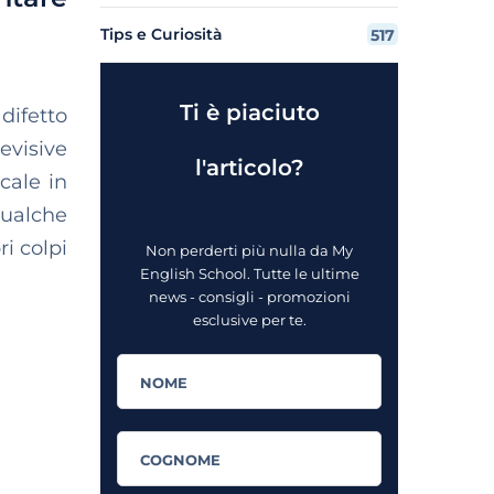
Tips e Curiosità
517
Ti è piaciuto
difetto
evisive
l'articolo?
cale in
qualche
i colpi
Non perderti più nulla da My
English School. Tutte le ultime
news - consigli - promozioni
esclusive per te.