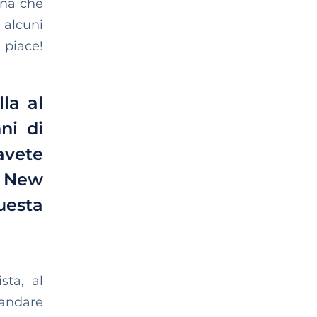
ona che
 alcuni
 piace!
la al
ni di
avete
a New
uesta
sta, al
 andare