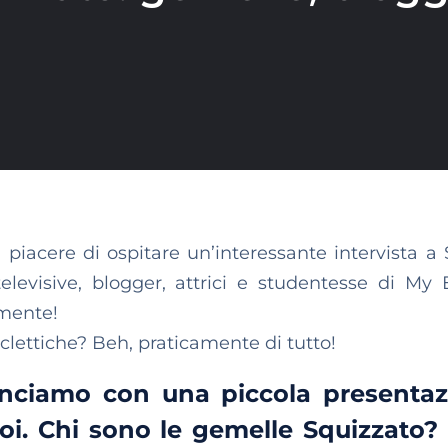
iacere di ospitare un’interessante intervista a S
elevisive, blogger, attrici e studentesse di My 
amente!
clettiche? Beh, praticamente di tutto!
inciamo con una piccola presentaz
voi. Chi sono le gemelle Squizzato?