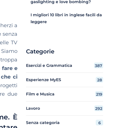
gaslighting e love bombing?
I migliori 10 libri in inglese facili da
leggere
herzi a
e senza
elle TV
. Siamo
Categorie
 troppa
Esercizi e Grammatica
387
 fare e
 che ci
Esperienze MyES
28
rogetti
tre due
Film e Musica
219
Lavoro
292
me. È
Senza categoria
6
ntare