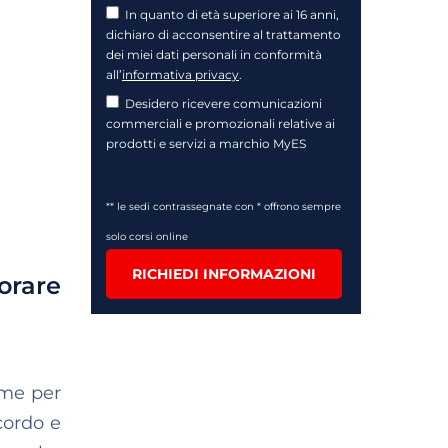
In quanto di età superiore ai 16 anni,
dichiaro di acconsentire al trattamento
dei miei dati personali in conformità
all’
informativa privacy
.
Desidero ricevere comunicazioni
commerciali e promozionali relative ai
prodotti e servizi a marchio MyES
** le sedi contrassegnate con * offrono sempre
solo corsi online
RICHIEDI INFORMAZIONI
rare
eme per
cordo e