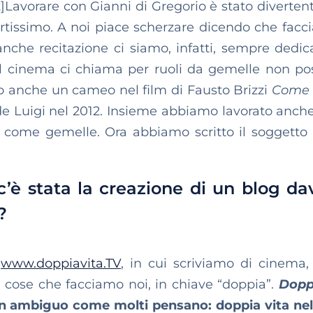
t]Lavorare con Gianni di Gregorio è stato divertent
rtissimo. A noi piace scherzare dicendo che facc
anche recitazione ci siamo, infatti, sempre dedic
il cinema ci chiama per ruoli da gemelle non p
to anche un cameo nel film di Fausto Brizzi
Come 
e Luigi nel 2012. Insieme abbiamo lavorato anche
 come gemelle. Ora abbiamo scritto il soggetto
i c’è stata la creazione di un blog d
?
,
www.doppiavita.TV
, in cui scriviamo di cinema, 
i cose che facciamo noi, in chiave “doppia”.
Dopp
non ambiguo come molti pensano: doppia vita ne