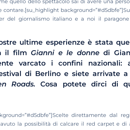
me quello dello spettacolo sai di avere una pers
re contare.[su_highlight background=”#d5dbfe”]Su
er del giornalismo italiano e a noi il paragone
stre ultime esperienze è stata quel
n il film
Gianni e le donne
di Gian
nte varcato i confini nazionali: 
estival di Berlino e siete arrivate 
en Roads.
Cosa potete dirci di q
ckground=”#d5dbfe”]Scelte direttamente dal regi
uto la possibilità di calcare il red carpet e di