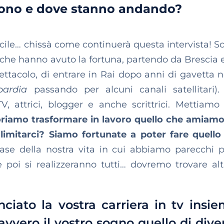
gono e dove stanno andando?
ile… chissà come continuerà questa intervista! Sc
che hanno avuto la fortuna, partendo da Brescia 
tacolo, di entrare in Rai dopo anni di gavetta n
bardia
passando per alcuni canali satellitari)
 TV, attrici, blogger e anche scrittrici. Mettiamo
riamo trasformare in lavoro quello che amiamo
limitarci? Siamo fortunate a poter fare quello
e della nostra vita in cui abbiamo parecchi p
poi si realizzeranno tutti… dovremo trovare al
iato la vostra carriera in tv insie
vvero il vostro sogno quello di dive