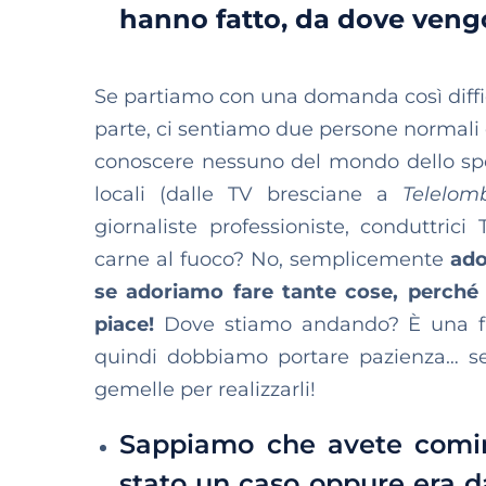
hanno fatto, da dove ven
Se partiamo con una domanda così diffic
parte, ci sentiamo due persone normali 
conoscere nessuno del mondo dello spet
locali (dalle TV bresciane a
Telelom
giornaliste professioniste, conduttrici
carne al fuoco? No, semplicemente
ado
se adoriamo fare tante cose, perché 
piace!
Dove stiamo andando? È una fas
quindi dobbiamo portare pazienza… se 
gemelle per realizzarli!
Sappiamo che avete cominc
stato un caso oppure era da