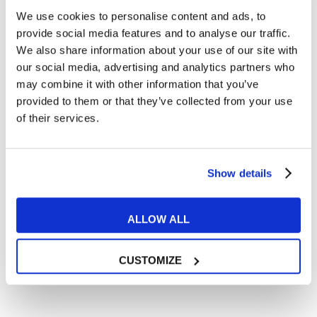
We use cookies to personalise content and ads, to
Cosa ti piace leggere?
provide social media features and to analyse our traffic.
Articoli dedicati alla grammatica inglese
We also share information about your use of our site with
Articoli dedicati a inglese nel mondo del lavoro
our social media, advertising and analytics partners who
Articoli con tips e new sulla lingua inglese
may combine it with other information that you’ve
provided to them or that they’ve collected from your use
Articoli divertenti su film e musica
of their services.
In quanto di età superiore ai 16 anni, dichiaro di acconsentire
al trattamento dei miei dati personali in conformità
all’
informativa privacy
.
Desidero ricevere comunicazioni commerciali e promozionali
Show details
relative ai prodotti e servizi a marchio MyES
ALLOW ALL
** le sedi contrassegnate con * offrono sempre solo corsi online
RICHIEDI INFORMAZIONI
CUSTOMIZE