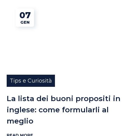
07
GEN
Tips e Curiosità
La lista dei buoni propositi in
inglese: come formularli al
meglio
READ MORE