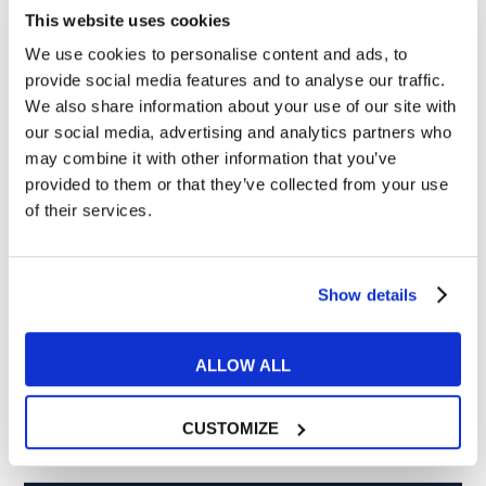
I migliori 10 libri in inglese facili da leggere
This website uses cookies
We use cookies to personalise content and ads, to
provide social media features and to analyse our traffic.
We also share information about your use of our site with
Categorie
our social media, advertising and analytics partners who
may combine it with other information that you’ve
Esercizi e Grammatica
387
provided to them or that they’ve collected from your use
of their services.
Esperienze MyES
28
Film e Musica
219
Show details
Lavoro
292
ALLOW ALL
Senza categoria
6
CUSTOMIZE
Tips e Curiosità
517