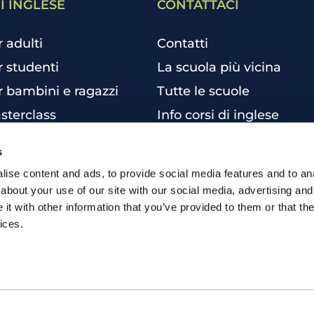
I INGLESE
CONTATTACI
r adulti
Contatti
r studenti
La scuola più vicina
r bambini e ragazzi
Tutte le scuole
sterclass
Info corsi di inglese
siness English
s
per aziende
ise content and ads, to provide social media features and to anal
una certificazione
about your use of our site with our social media, advertising and
t with other information that you’ve provided to them or that the
 inglese online
ices.
inglese individuali
 inglese intensivo