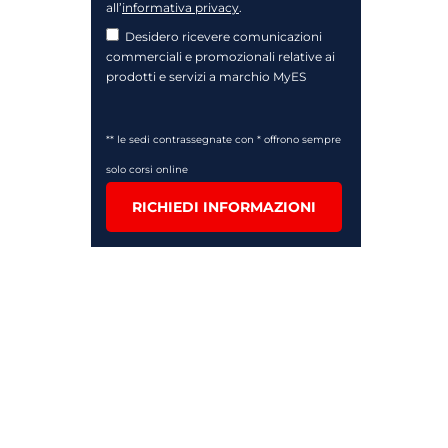
all’
informativa privacy
.
Desidero ricevere comunicazioni
commerciali e promozionali relative ai
prodotti e servizi a marchio MyES
** le sedi contrassegnate con * offrono sempre
solo corsi online
RICHIEDI INFORMAZIONI