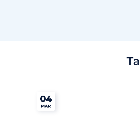
T
04
MAR