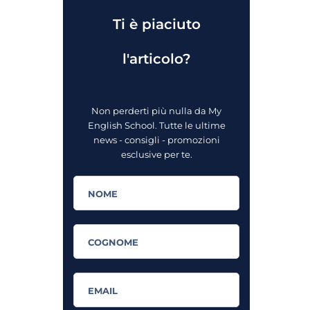
Ti è piaciuto
l'articolo?
Non perderti più nulla da My
English School. Tutte le ultime
news - consigli - promozioni
esclusive per te.