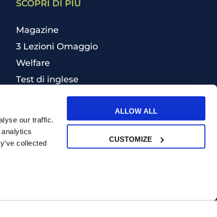
SCOPRI DI PIÙ
Magazine
3 Lezioni Omaggio
Welfare
Test di inglese
Convenzioni Nazionali
ALLOW ALL
yse our traffic.
 analytics
CUSTOMIZE
y’ve collected