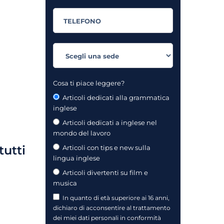
Cosa ti piace leggere?
Articoli dedicati alla grammatica
inglese
Articoli dedicati a inglese nel
mondo del lavoro
tutti
Articoli con tips e new sulla
lingua inglese
Articoli divertenti su film e
musica
In quanto di età superiore ai 16 anni,
dichiaro di acconsentire al trattamento
dei miei dati personali in conformità