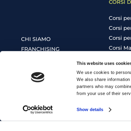
CORSI D
Corsi pe
Corsi pe
Corsi pe
CHI SIAMO
Corsi Ma
FRANCHISING
Corsi Bu
LAVORA CON NOI
This website uses cookie
Inglese 
F.A.Q.
We use cookies to personal
Ottieni 
DIVERSITY POLICY
We also share information 
partners who may combine i
Corsi di
MYES WORLD
from your use of their serv
Corsi di 
Corso di
Show details