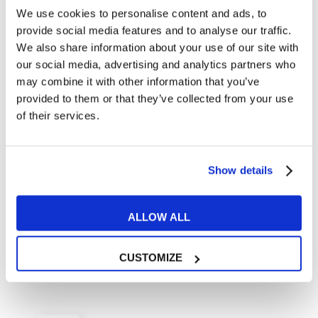
We use cookies to personalise content and ads, to
provide social media features and to analyse our traffic.
We also share information about your use of our site with
12 film (e 2 serie tv) che ogni
our social media, advertising and analytics partners who
architetto dovrebbe vedere
may combine it with other information that you’ve
assolutamente
provided to them or that they’ve collected from your use
23 APRILE 2018
of their services.
Perché e come diventare un
nomade digitale?
Show details
26 APRILE 2018
ALLOW ALL
Articoli correlati
CUSTOMIZE