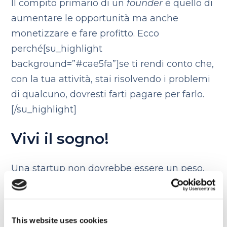
Il compito primario di un
founder
è quello di
aumentare le opportunità ma anche
monetizzare e fare profitto. Ecco
perché[su_highlight
background=”#cae5fa”]se ti rendi conto che,
con la tua attività, stai risolvendo i problemi
di qualcuno, dovresti farti pagare per farlo.
[/su_highlight]
Vivi il sogno!
Una startup non dovrebbe essere un peso,
crearti problemi, difficoltà o preoccupazioni:
avviare la tua attività è un’avventura. Vivila e
soprattutto divertiti!
This website uses cookies