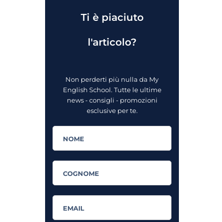
Ti è piaciuto
l'articolo?
Non perderti più nulla da My
English School. Tutte le ultime
news - consigli - promozioni
esclusive per te.