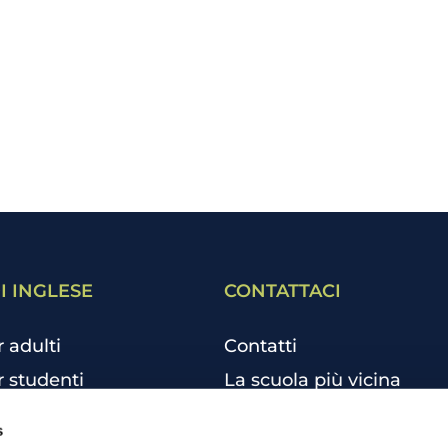
I INGLESE
CONTATTACI
r adulti
Contatti
r studenti
La scuola più vicina
r bambini e ragazzi
Tutte le scuole
s