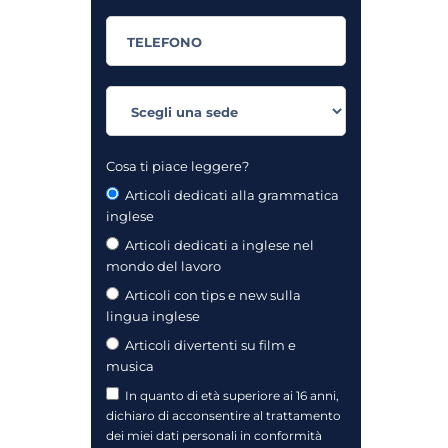
Cosa ti piace leggere?
Articoli dedicati alla grammatica
inglese
Articoli dedicati a inglese nel
mondo del lavoro
Articoli con tips e new sulla
lingua inglese
Articoli divertenti su film e
musica
In quanto di età superiore ai 16 anni,
dichiaro di acconsentire al trattamento
dei miei dati personali in conformità