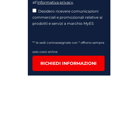
all’
informativa privacy
.
Desidero ricevere comunicazioni
commerciali e promozionali relative ai
prodotti e servizi a marchio MyES
** le sedi contrassegnate con * offrono sempre
solo corsi online
RICHIEDI INFORMAZIONI