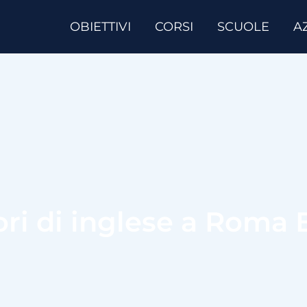
OBIETTIVI
CORSI
SCUOLE
A
tori di inglese a Roma 