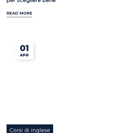
per scegliere bene
READ MORE
01
APR
Corsi di inglese