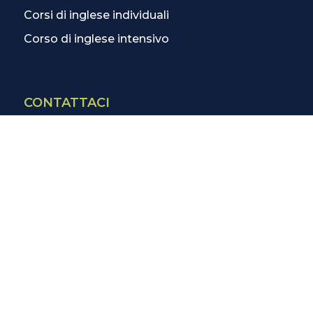
Corsi di inglese individuali
Corso di inglese intensivo
CONTATTACI
Contatti
La scuola più vicina
Tutte le scuole
Info corsi di inglese
SCOPRI DI PIÙ