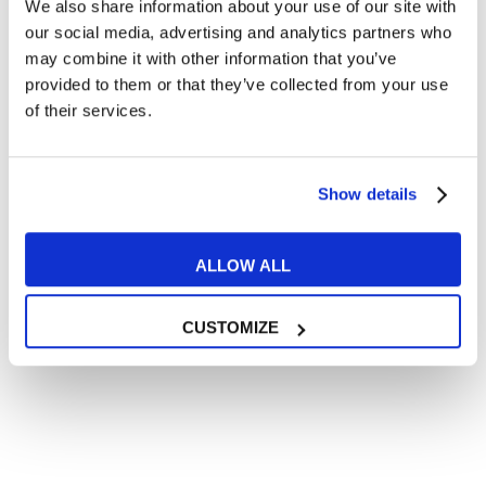
We also share information about your use of our site with
Articoli divertenti su film e musica
our social media, advertising and analytics partners who
In quanto di età superiore ai 16 anni, dichiaro di acconsentire
may combine it with other information that you’ve
al trattamento dei miei dati personali in conformità
provided to them or that they’ve collected from your use
all’
informativa privacy
.
of their services.
Desidero ricevere comunicazioni commerciali e promozionali
relative ai prodotti e servizi a marchio MyES
Show details
** le sedi contrassegnate con * offrono sempre solo corsi online
RICHIEDI INFORMAZIONI
ALLOW ALL
CUSTOMIZE