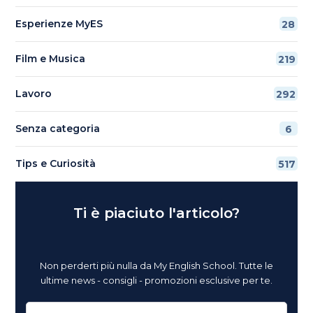
Esperienze MyES
28
Film e Musica
219
Lavoro
292
Senza categoria
6
Tips e Curiosità
517
Ti è piaciuto l'articolo?
Non perderti più nulla da My English School. Tutte le
ultime news - consigli - promozioni esclusive per te.