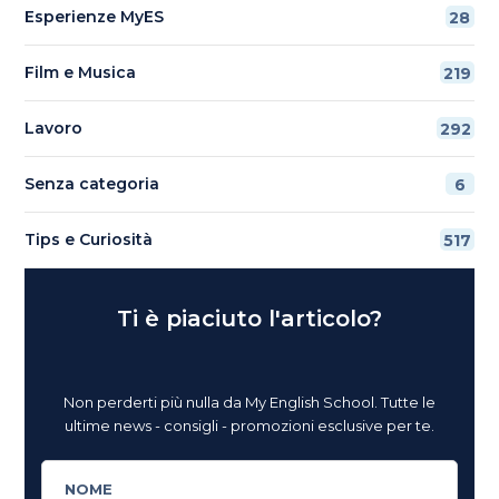
Esperienze MyES
28
Film e Musica
219
Lavoro
292
Senza categoria
6
Tips e Curiosità
517
Ti è piaciuto l'articolo?
Non perderti più nulla da My English School. Tutte le
ultime news - consigli - promozioni esclusive per te.