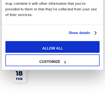
may combine it with other information that you’ve
provided to them or that they’ve collected from your use
Esperienze MyES
of their services.
Dialogare con l’inglese: l’esperienza di Clara
Show details
in MyES
READ MORE
ALLOW ALL
CUSTOMIZE
18
FEB