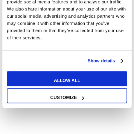
Articoli dedicati a inglese nel mondo del lavoro
provide social media features and to analyse our traffic.
We also share information about your use of our site with
Articoli con tips e new sulla lingua inglese
our social media, advertising and analytics partners who
Articoli divertenti su film e musica
may combine it with other information that you’ve
In quanto di età superiore ai 16 anni, dichiaro di acconsentire
provided to them or that they’ve collected from your use
al trattamento dei miei dati personali in conformità
of their services.
all’
informativa privacy
.
Desidero ricevere comunicazioni commerciali e promozionali
relative ai prodotti e servizi a marchio MyES
Show details
** le sedi contrassegnate con * offrono sempre solo corsi online
ALLOW ALL
RICHIEDI INFORMAZIONI
CUSTOMIZE