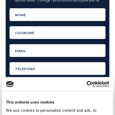
ultime news - consigli - promozioni esclusive per te.
Cosa ti piace leggere?
This website uses cookies
Articoli dedicati alla grammatica inglese
We use cookies to personalise content and ads, to