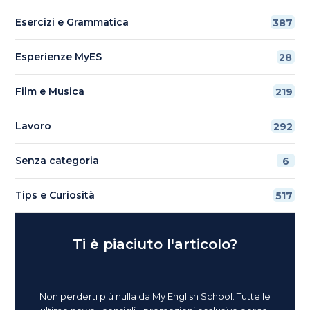
Esercizi e Grammatica
387
Esperienze MyES
28
Film e Musica
219
Lavoro
292
Senza categoria
6
Tips e Curiosità
517
Ti è piaciuto l'articolo?
Non perderti più nulla da My English School. Tutte le