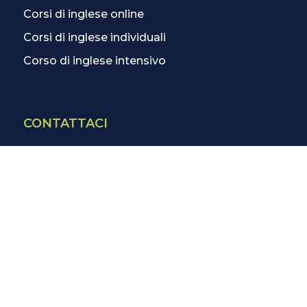
Corsi di inglese online
Corsi di inglese individuali
Corso di inglese intensivo
CONTATTACI
Contatti
La scuola più vicina
Tutte le scuole
Info corsi di inglese
SCOPRI DI PIÙ