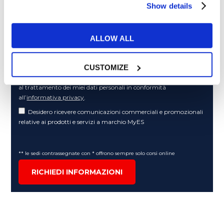
Cosa ti piace leggere?
Show details
Articoli dedicati alla grammatica inglese
Articoli dedicati a inglese nel mondo del lavoro
ALLOW ALL
Articoli con tips e new sulla lingua inglese
Articoli divertenti su film e musica
CUSTOMIZE
In quanto di età superiore ai 16 anni, dichiaro di acconsentire
al trattamento dei miei dati personali in conformità
all’
informativa privacy
.
Desidero ricevere comunicazioni commerciali e promozionali
relative ai prodotti e servizi a marchio MyES
** le sedi contrassegnate con * offrono sempre solo corsi online
RICHIEDI INFORMAZIONI