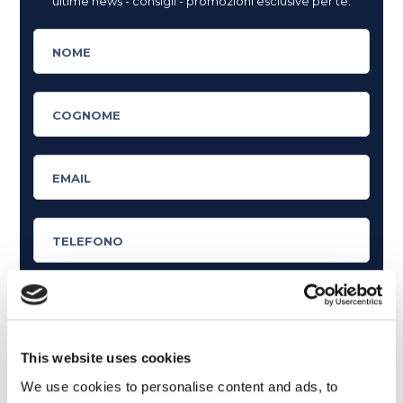
ultime news - consigli - promozioni esclusive per te.
Cosa ti piace leggere?
This website uses cookies
Articoli dedicati alla grammatica inglese
We use cookies to personalise content and ads, to