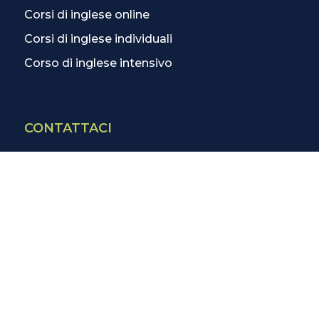
Corsi di inglese online
Corsi di inglese individuali
Corso di inglese intensivo
CONTATTACI
Contatti
La scuola più vicina
Tutte le scuole
Info corsi di inglese
SCOPRI DI PIÙ