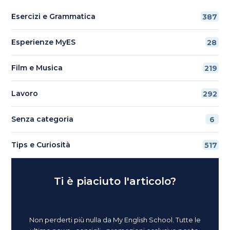
Esercizi e Grammatica
387
Esperienze MyES
28
Film e Musica
219
Lavoro
292
Senza categoria
6
Tips e Curiosità
517
Ti è piaciuto l'articolo?
Non perderti più nulla da My English School. Tutte le