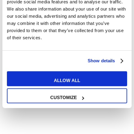
Articoli dedicati a inglese nel mondo del lavoro
provide social media features and to analyse our traffic.
We also share information about your use of our site with
Articoli con tips e new sulla lingua inglese
our social media, advertising and analytics partners who
Articoli divertenti su film e musica
may combine it with other information that you’ve
In quanto di età superiore ai 16 anni, dichiaro di acconsentire
provided to them or that they’ve collected from your use
al trattamento dei miei dati personali in conformità
of their services.
all’
informativa privacy
.
Desidero ricevere comunicazioni commerciali e promozionali
relative ai prodotti e servizi a marchio MyES
Show details
** le sedi contrassegnate con * offrono sempre solo corsi online
ALLOW ALL
RICHIEDI INFORMAZIONI
CUSTOMIZE