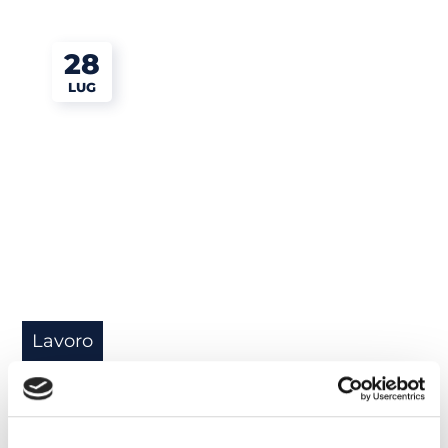
28
LUG
Lavoro
IELTS: a che serve Academic Module?
READ MORE