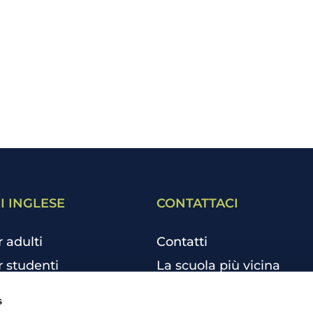
I INGLESE
CONTATTACI
r adulti
Contatti
r studenti
La scuola più vicina
r bambini e ragazzi
Tutte le scuole
s