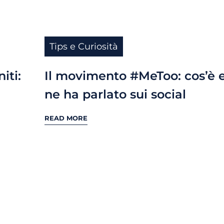
Tips e Curiosità
iti:
Il movimento #MeToo: cos’è e
ne ha parlato sui social
READ MORE