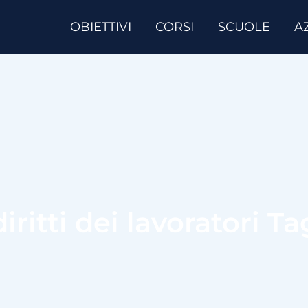
OBIETTIVI
CORSI
SCUOLE
A
diritti dei lavoratori Ta