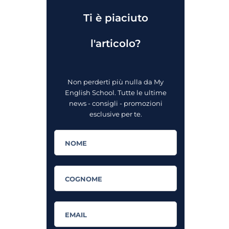
Ti è piaciuto
l'articolo?
Non perderti più nulla da My
English School. Tutte le ultime
news - consigli - promozioni
esclusive per te.