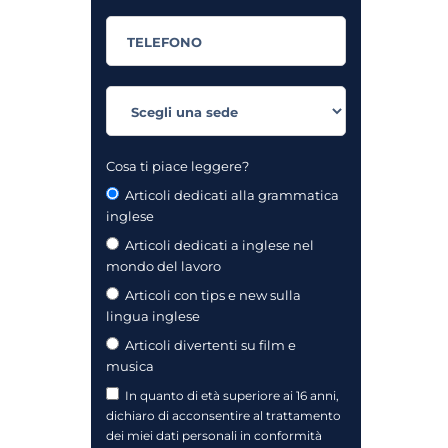
Cosa ti piace leggere?
Articoli dedicati alla grammatica
inglese
Articoli dedicati a inglese nel
mondo del lavoro
Articoli con tips e new sulla
lingua inglese
Articoli divertenti su film e
musica
In quanto di età superiore ai 16 anni,
dichiaro di acconsentire al trattamento
dei miei dati personali in conformità