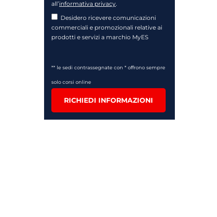
all’
informativa privacy
.
Desidero ricevere comunicazioni
commerciali e promozionali relative ai
prodotti e servizi a marchio MyES
** le sedi contrassegnate con * offrono sempre
solo corsi online
RICHIEDI INFORMAZIONI