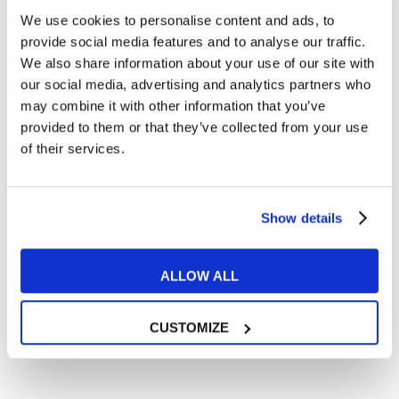
We use cookies to personalise content and ads, to
Cosa ti piace leggere?
provide social media features and to analyse our traffic.
Articoli dedicati alla grammatica inglese
We also share information about your use of our site with
Articoli dedicati a inglese nel mondo del lavoro
our social media, advertising and analytics partners who
Articoli con tips e new sulla lingua inglese
may combine it with other information that you’ve
provided to them or that they’ve collected from your use
Articoli divertenti su film e musica
of their services.
In quanto di età superiore ai 16 anni, dichiaro di acconsentire
al trattamento dei miei dati personali in conformità
all’
informativa privacy
.
Desidero ricevere comunicazioni commerciali e promozionali
Show details
relative ai prodotti e servizi a marchio MyES
ALLOW ALL
** le sedi contrassegnate con * offrono sempre solo corsi online
RICHIEDI INFORMAZIONI
CUSTOMIZE