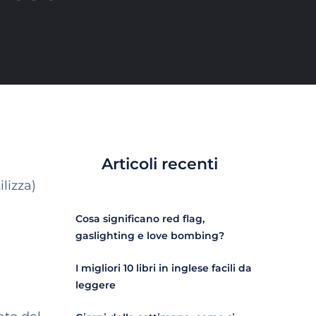
Articoli recenti
lizza)
Cosa significano red flag,
gaslighting e love bombing?
I migliori 10 libri in inglese facili da
leggere