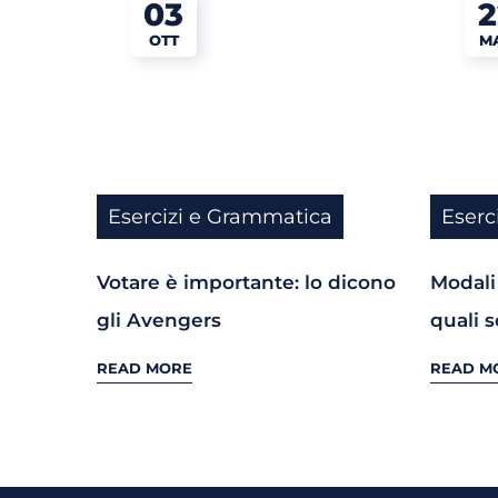
03
2
OTT
M
Esercizi e Grammatica
Eserc
Votare è importante: lo dicono
Modali
gli Avengers
quali 
READ MORE
READ M