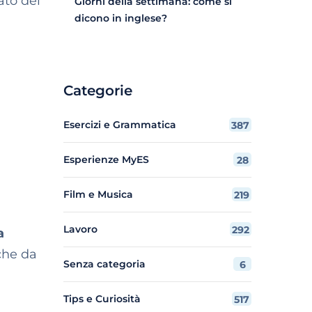
ato del
Giorni della settimana: come si
dicono in inglese?
Categorie
Esercizi e Grammatica
387
Esperienze MyES
28
Film e Musica
219
Lavoro
292
a
che da
Senza categoria
6
Tips e Curiosità
517