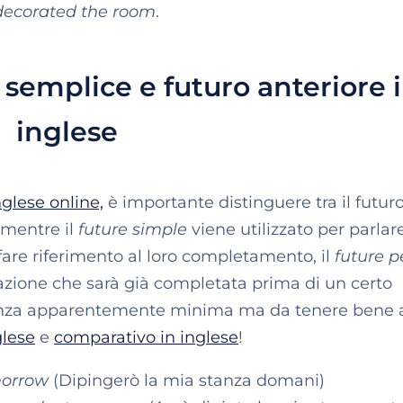
 decorated the room
.
 semplice e futuro anteriore 
inglese
nglese online,
è importante distinguere tra il futur
: mentre il
future simple
viene utilizzato per parlar
fare riferimento al loro completamento, il
future p
azione che sarà già completata prima di un certo
erenza apparentemente minima ma da tenere bene 
glese
e
comparativo in inglese
!
morrow
(Dipingerò la mia stanza domani)