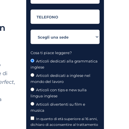
in
Cosa ti piace leggere?
Articoli dedicati alla grammatica
o
inglese
e di
Articoli dedicati a inglese nel
erfect
,
mondo del lavoro
Articoli con tips e new sulla
lingua inglese
a
Articoli divertenti su film e
musica
In quanto di età superiore ai 16 anni,
dichiaro di acconsentire al trattamento