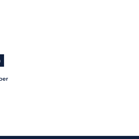
a
per