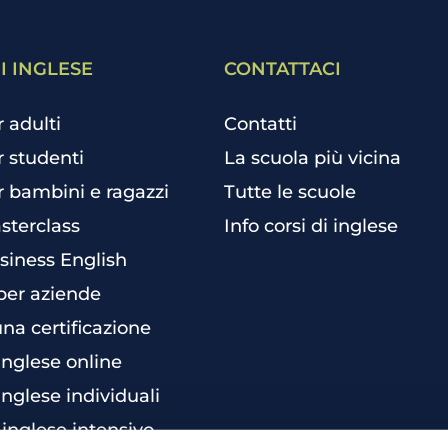
I INGLESE
CONTATTACI
r adulti
Contatti
r studenti
La scuola più vicina
r bambini e ragazzi
Tutte le scuole
sterclass
Info corsi di inglese
siness English
per aziende
una certificazione
 inglese online
inglese individuali
 inglese intensivo