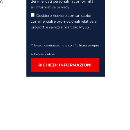
ro
dei miei dati personali in conformità
all’
informativa privacy
.
Desidero ricevere comunicazioni
commerciali e promozionali relative ai
prodotti e servizi a marchio MyES
** le sedi contrassegnate con * offrono sempre
solo corsi online
RICHIEDI INFORMAZIONI