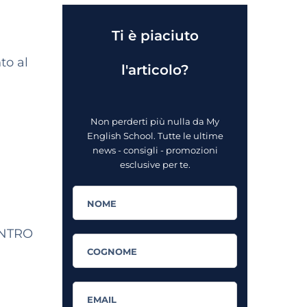
Ti è piaciuto
to al
l'articolo?
Non perderti più nulla da My
English School. Tutte le ultime
news - consigli - promozioni
esclusive per te.
 ENTRO