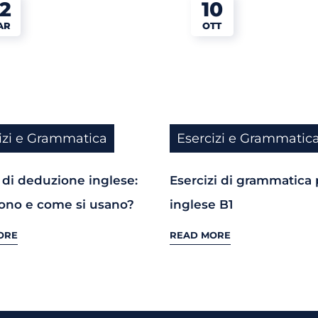
2
10
AR
OTT
izi e Grammatica
Esercizi e Grammatic
 di deduzione inglese:
Esercizi di grammatica 
sono e come si usano?
inglese B1
ORE
READ MORE