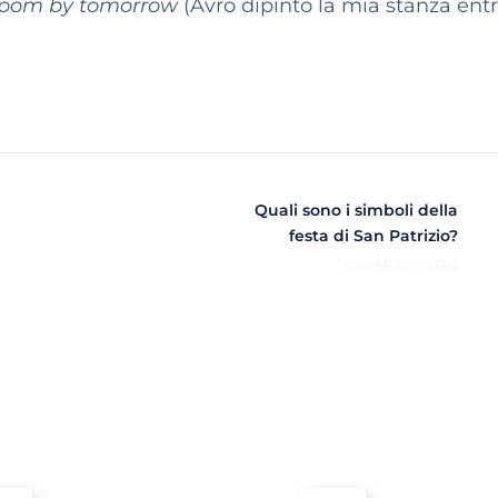
 room by tomorrow
(Avrò dipinto la mia stanza ent
Quali sono i simboli della
festa di San Patrizio?
8 MARZO 2024