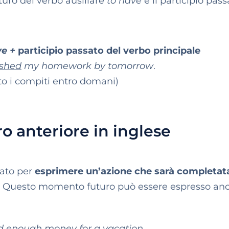
uturo del verbo ausiliare
to have
e il participio pass
ve +
participio passato del verbo principale
ished
my homework by tomorrow
.
ito i compiti entro domani)
ro anteriore in inglese
zzato per
esprimere un’azione che sarà completat
.
Questo momento futuro può essere espresso an
ed enough money for a vacation
.