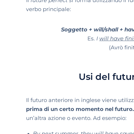
Il
future perfect s
i forma utilizzando il f
verbo principale:
Soggetto + will/shall + ha
Es.
I
will have fin
(Avrò fin
Usi del futu
Il futuro anteriore in inglese viene utili
prima di un certo momento nel futuro
un’altra azione o evento. Ad esempio:
By next summer, they will have sav