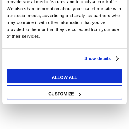
Articoli dedicati a inglese nel mondo del lavoro
provide social media features and to analyse our traffic.
We also share information about your use of our site with
Articoli con tips e new sulla lingua inglese
our social media, advertising and analytics partners who
Articoli divertenti su film e musica
may combine it with other information that you’ve
In quanto di età superiore ai 16 anni, dichiaro di acconsentire
provided to them or that they’ve collected from your use
al trattamento dei miei dati personali in conformità
of their services.
all’
informativa privacy
.
Desidero ricevere comunicazioni commerciali e promozionali
relative ai prodotti e servizi a marchio MyES
Show details
** le sedi contrassegnate con * offrono sempre solo corsi online
ALLOW ALL
RICHIEDI INFORMAZIONI
CUSTOMIZE