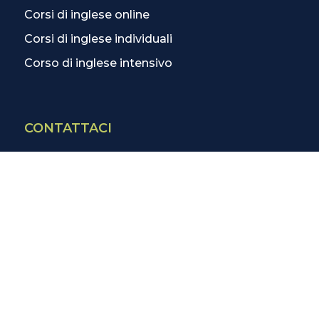
Corsi di inglese online
Corsi di inglese individuali
Corso di inglese intensivo
CONTATTACI
Contatti
La scuola più vicina
Tutte le scuole
Info corsi di inglese
SCOPRI DI PIÙ