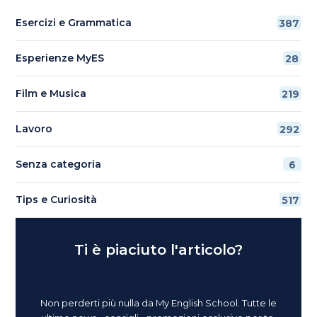
Esercizi e Grammatica
387
Esperienze MyES
28
Film e Musica
219
Lavoro
292
Senza categoria
6
Tips e Curiosità
517
Ti è piaciuto l'articolo?
Non perderti più nulla da My English School. Tutte le