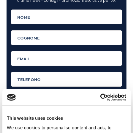
ultime news - consigli - promozioni esclusive per te.
Cosa ti piace leggere?
This website uses cookies
Articoli dedicati alla grammatica inglese
We use cookies to personalise content and ads, to