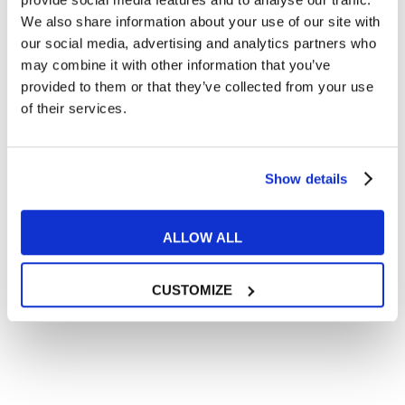
Articoli con tips e new sulla lingua inglese
We also share information about your use of our site with
our social media, advertising and analytics partners who
Articoli divertenti su film e musica
may combine it with other information that you’ve
In quanto di età superiore ai 16 anni, dichiaro di acconsentire
provided to them or that they’ve collected from your use
al trattamento dei miei dati personali in conformità
all’
informativa privacy
.
of their services.
Desidero ricevere comunicazioni commerciali e promozionali
relative ai prodotti e servizi a marchio MyES
Show details
** le sedi contrassegnate con * offrono sempre solo corsi online
ALLOW ALL
RICHIEDI INFORMAZIONI
CUSTOMIZE