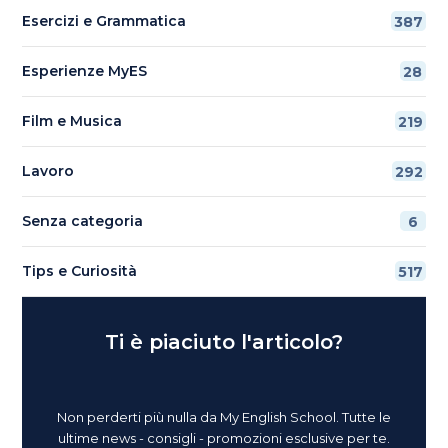
Esercizi e Grammatica
387
Esperienze MyES
28
Film e Musica
219
Lavoro
292
Senza categoria
6
Tips e Curiosità
517
Ti è piaciuto l'articolo?
Non perderti più nulla da My English School. Tutte le
ultime news - consigli - promozioni esclusive per te.