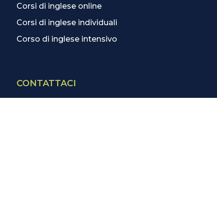
Corsi di inglese online
Corsi di inglese individuali
Corso di inglese intensivo
CONTATTACI
Contatti
La scuola più vicina
Tutte le scuole
Info corsi di inglese
SCOPRI DI PIÙ