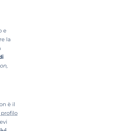
o e
re la
n
di
on,
n è il
profilo
evi
ivi,