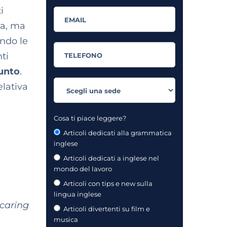
i
ta, ma
endo le
ti
iunto
.
elativa
Cosa ti piace leggere?
Articoli dedicati alla grammatica
inglese
Articoli dedicati a inglese nel
mondo del lavoro
Articoli con tips e new sulla
lingua inglese
 caring
Articoli divertenti su film e
musica