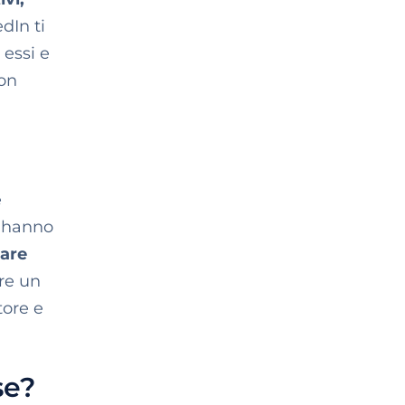
dIn ti
 essi e
con
e
n hanno
nare
ere un
tore e
se?