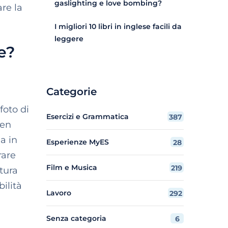
gaslighting e love bombing?
are la
I migliori 10 libri in inglese facili da
leggere
e?
Categorie
foto di
Esercizi e Grammatica
387
Ben
a in
Esperienze MyES
28
rare
Film e Musica
219
atura
ilità
Lavoro
292
Senza categoria
6