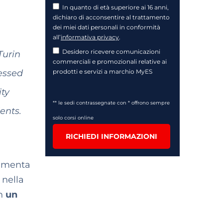
In quanto di età superiore ai 16 anni,
dichiaro di acconsentire al trattamento
dei miei dati personali in conformità
all’
informativa privacy
.
Desidero ricevere comunicazioni
Turin
commerciali e promozionali relative ai
ressed
prodotti e servizi a marchio MyES
ity
** le sedi contrassegnate con * offrono sempre
ents.
solo corsi online
RICHIEDI INFORMAZIONI
aumenta
 nella
on
un