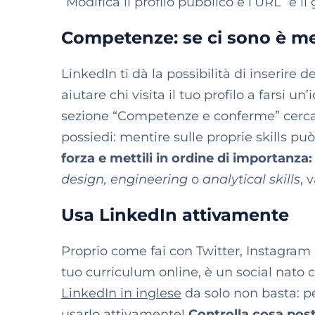
“Modifica il profilo pubblico e l’URL” e il 
Competenze: se ci sono è me
LinkedIn ti dà la possibilità di inserire
aiutare chi visita il tuo profilo a farsi 
sezione “Competenze e conferme” cerca d
possiedi: mentire sulle proprie skills pu
forza e mettili in ordine di importanza:
design, engineering
o
analytical skills
, 
Usa LinkedIn attivamente
Proprio come fai con Twitter, Instagram 
tuo curriculum online, è un social nato 
LinkedIn in inglese
da solo non basta: p
usarlo attivamente!
Controlla cosa posta