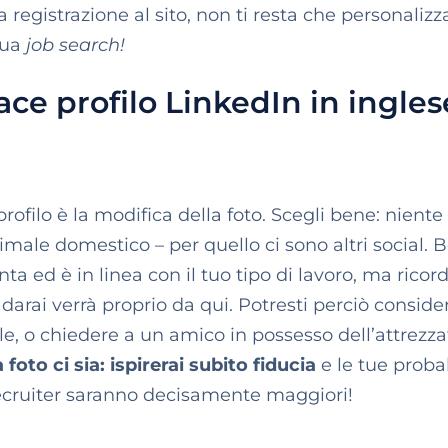
 registrazione al sito, non ti resta che personalizz
tua
job search!
ce profilo LinkedIn in ingles
ofilo è la modifica della foto. Scegli bene: niente 
nimale domestico – per quello ci sono altri social. 
ta ed è in linea con il tuo tipo di lavoro, ma ricord
arai verrà proprio da qui. Potresti perciò conside
nale, o chiedere a un amico in possesso dell’attrezz
foto ci sia: ispirerai subito fiducia
e le tue probab
recruiter saranno decisamente maggiori!