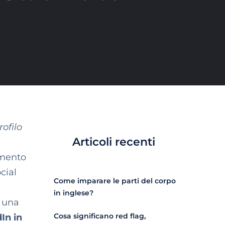
rofilo
Articoli recenti
omento
cial
Come imparare le parti del corpo
a
in inglese?
n una
Cosa significano red flag,
In in