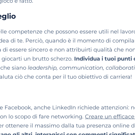
gioco è fatto.
glio
 delle competenze che possono essere utili nel lavor
un’idea di te. Perciò, quando è il momento di compila
i essere sincero e non attribuirti qualità che no
ò giocarti un brutto scherzo.
Individua i tuoi punti 
che siano
leadership, communication, collaborati
valuta ciò che conta per il tuo obiettivo di carriera!
e Facebook, anche LinkedIn richiede attenzioni: no
con lo scopo di fare networking.
Creare un efficace 
er ottenere il massimo dalla tua presenza online d
no gli altri, interagisci con commenti significat