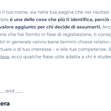
 tuo nome, sia nella tua pagina che nei risultati 
bile
è una delle cose che più ti identifica, perciò
o valore aggiunto per chi decide di assumerti.
Anc
e che hai fornito in fase di registrazione, ti consig
rlo! In generale vanno bene termini chiave relativi 
attuale o di tuo interesse – e alle tue competenze. 
glese
, ecco qualche frase utile adatta a chi è stude
__ and ___.
iera