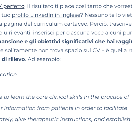
V perfetto
, il risultato ti piace così tanto che vorrest
l tuo
profilo LinkedIn in inglese
? Nessuno te lo vie
la pagina del curriculum cartaceo. Perciò, trascriv
più rilevanti, inserisci per ciascuna voce alcuni pun
mansione e gli obiettivi significativi che hai ragg
e solitamente non trova spazio sul CV – è quella r
di rilievo
. Ad esempio:
cation
o learn the core clinical skills in the practice of
r information from patients in order to facilitate
tely, give therapeutic instructions, and establish