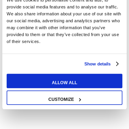
Articoli dedicati alla grammatica inglese
provide social media features and to analyse our traffic.
Articoli dedicati a inglese nel mondo del lavoro
We also share information about your use of our site with
Articoli con tips e new sulla lingua inglese
our social media, advertising and analytics partners who
may combine it with other information that you’ve
Articoli divertenti su film e musica
provided to them or that they’ve collected from your use
In quanto di età superiore ai 16 anni, dichiaro di acconsentire
of their services.
al trattamento dei miei dati personali in conformità
all’
informativa privacy
.
Desidero ricevere comunicazioni commerciali e promozionali
relative ai prodotti e servizi a marchio MyES
Show details
** le sedi contrassegnate con * offrono sempre solo corsi online
ALLOW ALL
RICHIEDI INFORMAZIONI
CUSTOMIZE