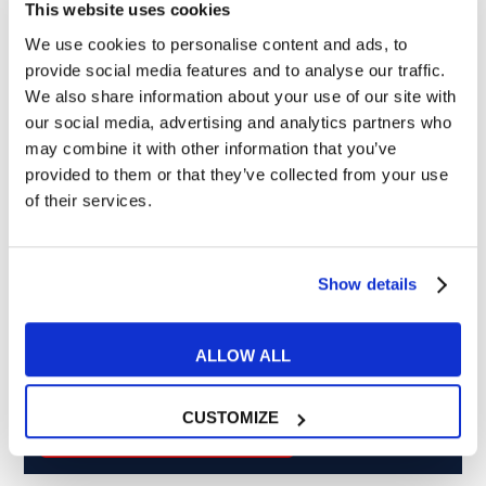
This website uses cookies
We use cookies to personalise content and ads, to
Cosa ti piace leggere?
provide social media features and to analyse our traffic.
We also share information about your use of our site with
Articoli dedicati alla grammatica inglese
our social media, advertising and analytics partners who
Articoli dedicati a inglese nel mondo del lavoro
may combine it with other information that you’ve
Articoli con tips e new sulla lingua inglese
provided to them or that they’ve collected from your use
Articoli divertenti su film e musica
of their services.
In quanto di età superiore ai 16 anni, dichiaro di acconsentire
al trattamento dei miei dati personali in conformità
all’
informativa privacy
.
Show details
Desidero ricevere comunicazioni commerciali e promozionali
relative ai prodotti e servizi a marchio MyES
ALLOW ALL
** le sedi contrassegnate con * offrono sempre solo corsi online
CUSTOMIZE
RICHIEDI INFORMAZIONI