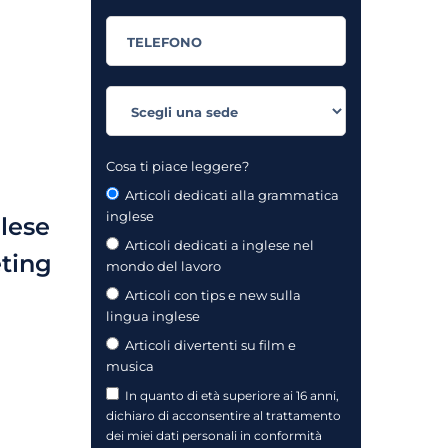
Cosa ti piace leggere?
Articoli dedicati alla grammatica
inglese
glese
Articoli dedicati a inglese nel
eting
mondo del lavoro
Articoli con tips e new sulla
lingua inglese
Articoli divertenti su film e
musica
In quanto di età superiore ai 16 anni,
dichiaro di acconsentire al trattamento
dei miei dati personali in conformità