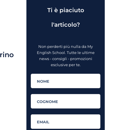
Ti è piaciuto
l'articolo?
Non perderti più nulla da My
English School. Tutte le ultime
orino
news - consigli - promozioni
esclusive per te.