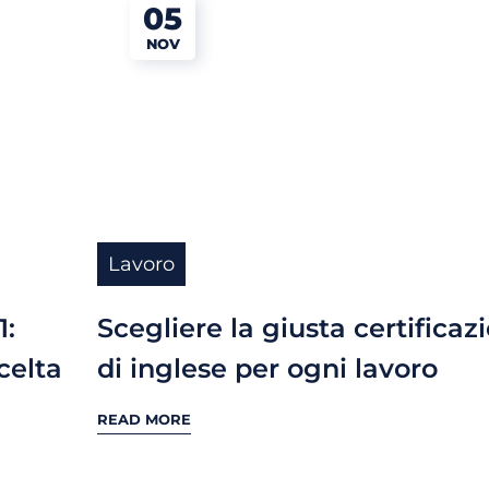
05
NOV
Lavoro
1:
Scegliere la giusta certificaz
celta
di inglese per ogni lavoro
READ MORE