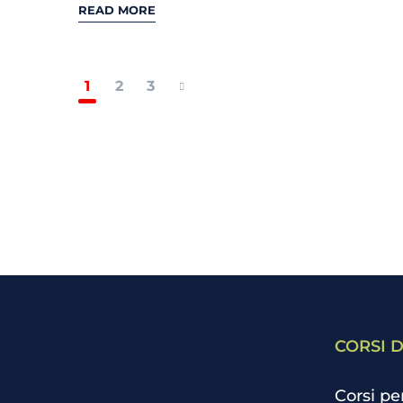
READ MORE
1
2
3
CORSI D
Corsi pe