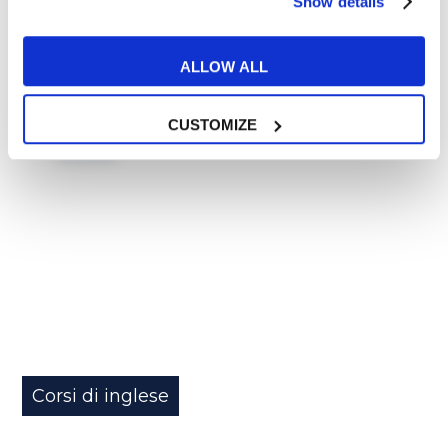
Show details
READ MORE
ALLOW ALL
02
CUSTOMIZE
MAG
Corsi di inglese