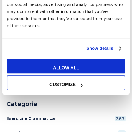
inglese?
our social media, advertising and analytics partners who
may combine it with other information that you’ve
Cosa significano red flag,
provided to them or that they’ve collected from your use
gaslighting e love
of their services.
bombing?
I migliori 10
Show details
libri in
inglese
facili da
ALLOW ALL
leggere
CUSTOMIZE
Categorie
Esercizi e Grammatica
387