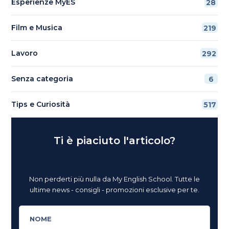
Esperienze MyES
28
Film e Musica
219
Lavoro
292
Senza categoria
6
Tips e Curiosità
517
Ti è piaciuto l'articolo?
Non perderti più nulla da My English School. Tutte le
ultime news - consigli - promozioni esclusive per te.