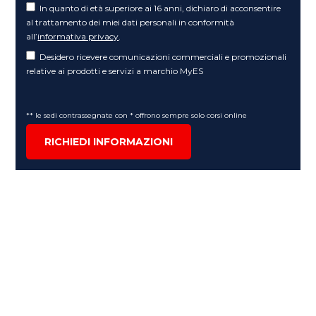
In quanto di età superiore ai 16 anni, dichiaro di acconsentire
al trattamento dei miei dati personali in conformità
all’
informativa privacy
.
Desidero ricevere comunicazioni commerciali e promozionali
relative ai prodotti e servizi a marchio MyES
** le sedi contrassegnate con * offrono sempre solo corsi online
RICHIEDI INFORMAZIONI