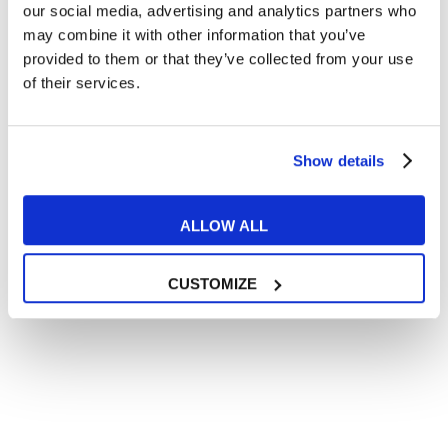
In quanto di età superiore ai 16 anni, dichiaro di acconsentire
our social media, advertising and analytics partners who
al trattamento dei miei dati personali in conformità
may combine it with other information that you’ve
all’
informativa privacy
.
provided to them or that they’ve collected from your use
Desidero ricevere comunicazioni commerciali e promozionali
of their services.
relative ai prodotti e servizi a marchio MyES
** le sedi contrassegnate con * offrono sempre solo corsi online
Show details
RICHIEDI INFORMAZIONI
ALLOW ALL
CUSTOMIZE