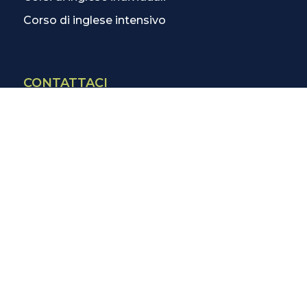
Corso di inglese intensivo
CONTATTACI
Contatti
La scuola più vicina
Tutte le scuole
Info corsi di inglese
SCOPRI DI PIÙ
Magazine