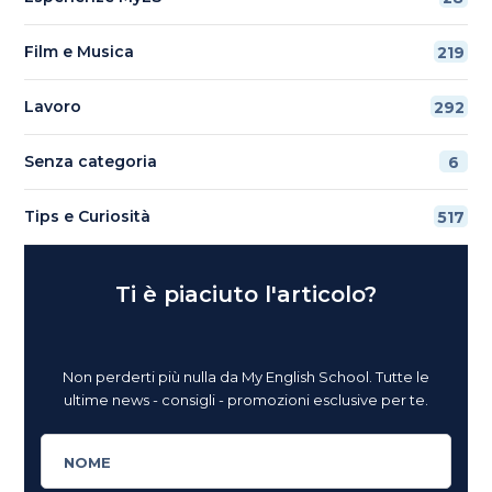
Film e Musica
219
Lavoro
292
Senza categoria
6
Tips e Curiosità
517
Ti è piaciuto l'articolo?
Non perderti più nulla da My English School. Tutte le
ultime news - consigli - promozioni esclusive per te.