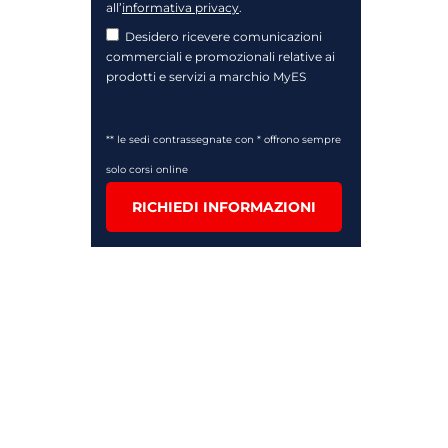
all’
informativa privacy
.
Desidero ricevere comunicazioni
commerciali e promozionali relative ai
prodotti e servizi a marchio MyES
** le sedi contrassegnate con * offrono sempre
solo corsi online
RICHIEDI INFORMAZIONI