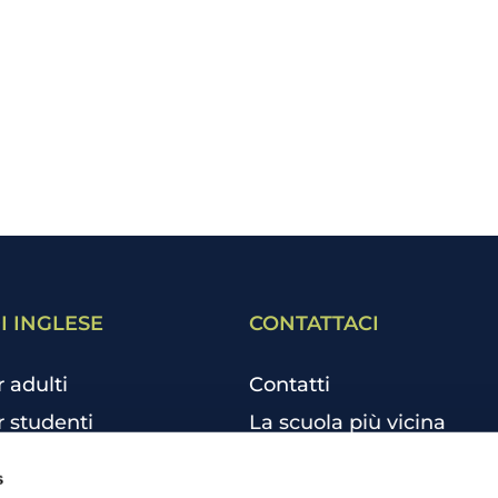
I INGLESE
CONTATTACI
r adulti
Contatti
r studenti
La scuola più vicina
r bambini e ragazzi
Tutte le scuole
s