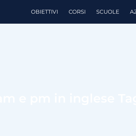
OBIETTIVI
CORSI
SCUOLE
A
am e pm in inglese Ta