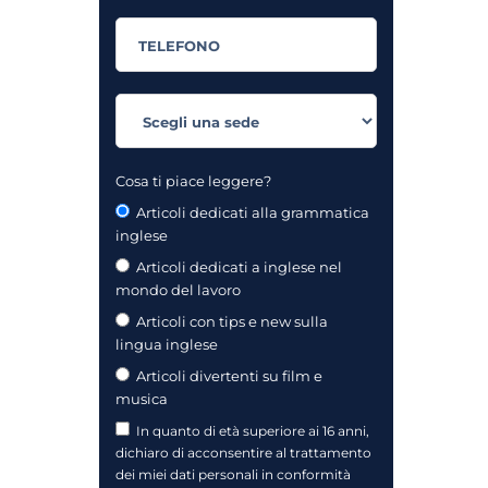
Cosa ti piace leggere?
Articoli dedicati alla grammatica
inglese
Articoli dedicati a inglese nel
mondo del lavoro
Articoli con tips e new sulla
lingua inglese
Articoli divertenti su film e
musica
In quanto di età superiore ai 16 anni,
dichiaro di acconsentire al trattamento
dei miei dati personali in conformità