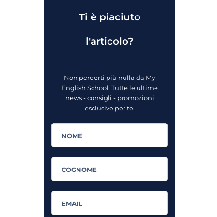
Ti è piaciuto
l'articolo?
Non perderti più nulla da My
English School. Tutte le ultime
news - consigli - promozioni
esclusive per te.