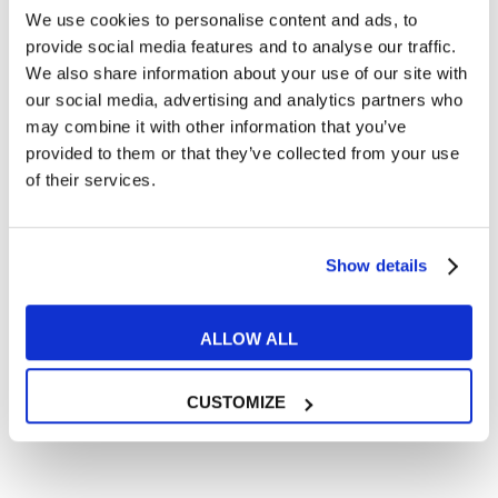
Cosa ti piace leggere?
We use cookies to personalise content and ads, to
provide social media features and to analyse our traffic.
Articoli dedicati alla grammatica inglese
We also share information about your use of our site with
Articoli dedicati a inglese nel mondo del lavoro
our social media, advertising and analytics partners who
Articoli con tips e new sulla lingua inglese
may combine it with other information that you’ve
Articoli divertenti su film e musica
provided to them or that they’ve collected from your use
of their services.
In quanto di età superiore ai 16 anni, dichiaro di acconsentire
al trattamento dei miei dati personali in conformità
all’
informativa privacy
.
Desidero ricevere comunicazioni commerciali e promozionali
Show details
relative ai prodotti e servizi a marchio MyES
ALLOW ALL
** le sedi contrassegnate con * offrono sempre solo corsi online
RICHIEDI INFORMAZIONI
CUSTOMIZE