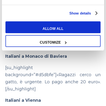
«Qualcuno sa se esiste una farmacia italiana
a Dublino?»
Show details
Italiani in Finlandia
ALLOW ALL
«Esistono chiese cattoliche a Helsinki?
Chiedere una celebrazione tutta in italiano,
CUSTOMIZE
è troppo?»
Italiani a Monaco di Baviera
[su_highlight
background=”#d5dbfe”]«Ragazzi cerco un
gatto, è urgente. Lo pago anche 20 euro».
[/su_highlight]
Italiani a Vienna