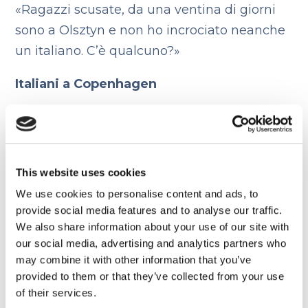
«Ragazzi scusate, da una ventina di giorni
sono a Olsztyn e non ho incrociato neanche
un italiano. C’è qualcuno?»
Italiani a Copenhagen
«Ragazzi sapete se a Copenhagen è
consentito andare in giro in monopattino?»
Italiani a Stoccarda
This website uses cookies
We use cookies to personalise content and ads, to
«Ragazzi sapete se ci sono cinema che
provide social media features and to analyse our traffic.
trasmettono film in italiano? Voglio vedere
We also share information about your use of our site with
50 sfumature di grigio
».
our social media, advertising and analytics partners who
may combine it with other information that you’ve
Italiani in Irlanda
provided to them or that they’ve collected from your use
of their services.