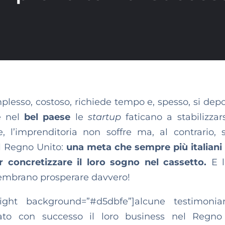
plesso, costoso, richiede tempo e, spesso, si de
e nel
bel paese
le
startup
faticano a stabilizzar
e, l’imprenditoria non soffre ma, al contrario,
el Regno Unito:
una meta che sempre più italiani 
r concretizzare il loro sogno nel cassetto.
E l
 sembrano prosperare davvero!
light background=”#d5dbfe”]alcune testimonia
iato con successo il loro business nel Regno