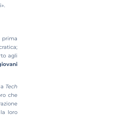
i».
a prima
ratica;
to agli
giovani
lla
Tech
oro che
razione
la loro