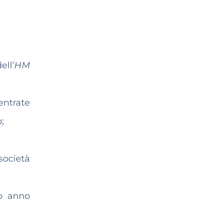
ell’
HM
entrate
;
società
mo anno