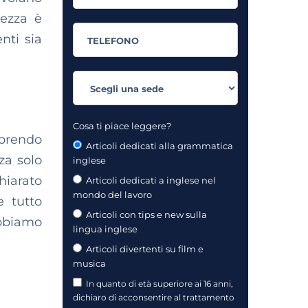
tezza è
nti sia
Cosa ti piace leggere?
aprendo
Articoli dedicati alla grammatica
za solo
inglese
chiarato
Articoli dedicati a inglese nel
mondo del lavoro
e tutto
Articoli con tips e new sulla
abbiamo
lingua inglese
Articoli divertenti su film e
musica
In quanto di età superiore ai 16 anni,
dichiaro di acconsentire al trattamento