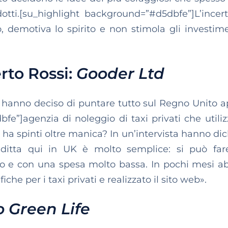
dotti.[su_highlight background=”#d5dbfe”]L’incer
 demotiva lo spirito e non stimola gli investime
]
rto Rossi:
Gooder Ltd
e hanno deciso di puntare tutto sul Regno Unito 
fe”]agenzia di noleggio di taxi privati che utiliz
i ha spinti oltre manica? In un’intervista hanno di
 ditta qui in UK è molto semplice: si può far
no e con una spesa molto bassa. In pochi mesi 
che per i taxi privati e realizzato il sito web».
o Green Life