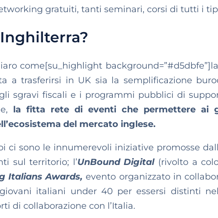
working gratuiti, tanti seminari, corsi di tutti i tip
Inghilterra?
chiaro come[su_highlight background=”#d5dbfe”]l
a trasferirsi in UK sia la semplificazione buroc
gli sgravi fiscali e i programmi pubblici di suppor
ne,
la fitta rete di eventi che permettere ai 
ell’ecosistema del mercato inglese.
oi ci sono le innumerevoli iniziative promosse da
 sul territorio; l’
UnBound Digital
(rivolto a col
 Italians
Awards,
evento organizzato in collabo
ovani italiani under 40 per essersi distinti nel
 di collaborazione con l’Italia.