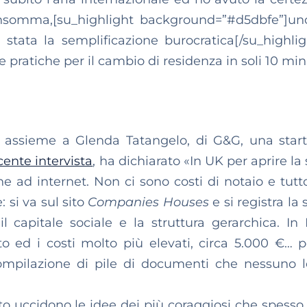
 Insomma,[su_highlight background=”#d5dbfe”]un
è stata la semplificazione burocratica[/su_highlig
e pratiche per il cambio di residenza in soli 10 min
, assieme a Glenda Tatangelo, di G&G, una star
cente intervista
, ha dichiarato «In UK per aprire la
ne ad internet. Non ci sono costi di notaio e tutt
 si va sul sito
Companies Houses
e si registra la 
l capitale sociale e la struttura gerarchica. In It
o ed i costi molto più elevati, circa 5.000 €… 
compilazione di pile di documenti che nessuno 
nto uccidono le idee dei più coraggiosi che spesso