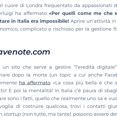
l cuore di Londra frequentato da appassionati d
erluigi ha affermato
«Per quelli come me che s
tare in Italia era impossibile!
Aprire un’attività i
nomico, complicato e rischioso per la gestione fi
avenote.com
, un sito che serve a gestire “l’eredità digitale
nviare dopo la morte (un
topic
a cui anche Face
ntemente
ha affermato
«La cosa più bella è che s
! E poi la mentalità! In Italia c’è paura di sbagli
re sono i fatti, quello che realmente uno sa e vuol
oglia di costruire qualcosa, trovi i contatti gius
in
startup
(non tutte, ma tante) possono essere detr