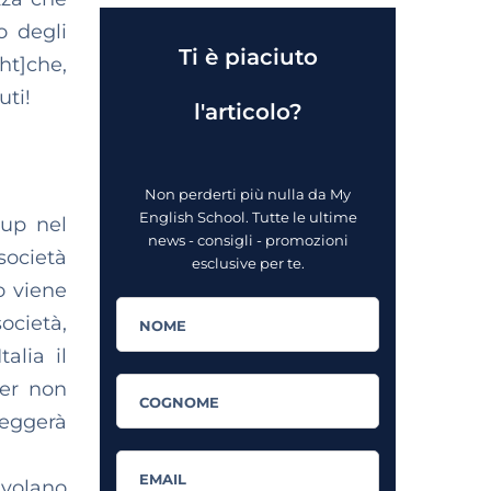
o degli
Ti è piaciuto
ht]che,
uti!
l'articolo?
Non perderti più nulla da My
English School. Tutte le ultime
tup nel
news - consigli - promozioni
 società
esclusive per te.
o viene
società,
alia il
per non
leggerà
 volano