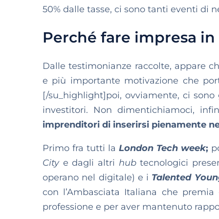
50% dalle tasse, ci sono tanti eventi di net
Perché fare impresa in 
Dalle testimonianze raccolte, appare 
e più importante motivazione che porta 
[/su_highlight]poi, ovviamente, ci sono 
investitori. Non dimentichiamoci, infi
imprenditori di inserirsi pienamente n
Primo fra tutti la
London Tech week
;
p
City
e dagli altri
hub
tecnologici presenti
operano nel digitale) e i
Talented Young
con l’Ambasciata Italiana che premia gi
professione e per aver mantenuto rapporti