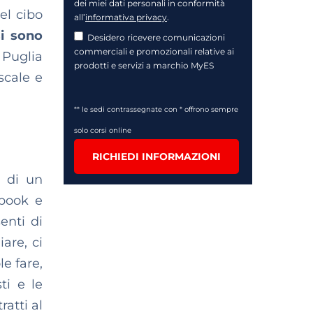
dei miei dati personali in conformità
el cibo
all’
informativa privacy
.
i sono
Desidero ricevere comunicazioni
commerciali e promozionali relative ai
n Puglia
prodotti e servizi a marchio MyES
scale e
** le sedi contrassegnate con * offrono sempre
solo corsi online
RICHIEDI INFORMAZIONI
” di un
book e
enti di
are, ci
e fare,
ti e le
atti al