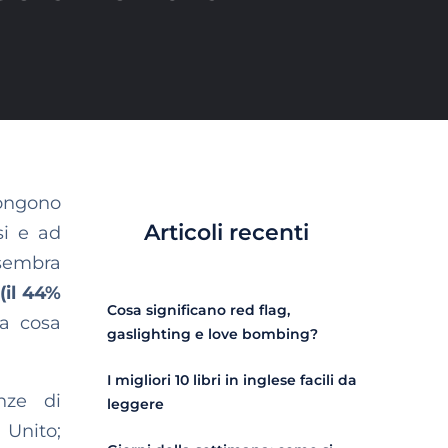
pongono
Articoli recenti
si e ad
 sembra
(il 44%
Cosa significano red flag,
a cosa
gaslighting e love bombing?
I migliori 10 libri in inglese facili da
nze di
leggere
 Unito;