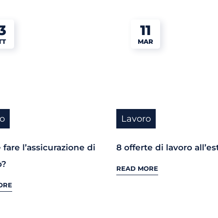
3
11
TT
MAR
o
Lavoro
fare l’assicurazione di
8 offerte di lavoro all’es
o?
READ MORE
ORE