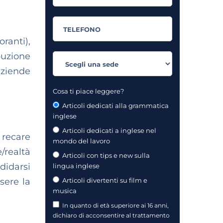
ranti),
buzione
aziende
Cosa ti piace leggere?
Articoli dedicati alla grammatica
inglese
Articoli dedicati a inglese nel
e recare
mondo del lavoro
/realtà
Articoli con tips e new sulla
didarsi
lingua inglese
ssere la
Articoli divertenti su film e
musica
In quanto di età superiore ai 16 anni,
dichiaro di acconsentire al trattamento