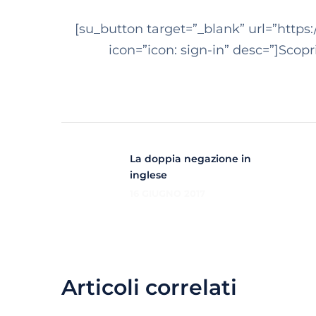
[su_button target=”_blank” url=”https:
icon=”icon: sign-in” desc=”]Scopr
La doppia negazione in
inglese
16 GIUGNO 2017
Articoli correlati