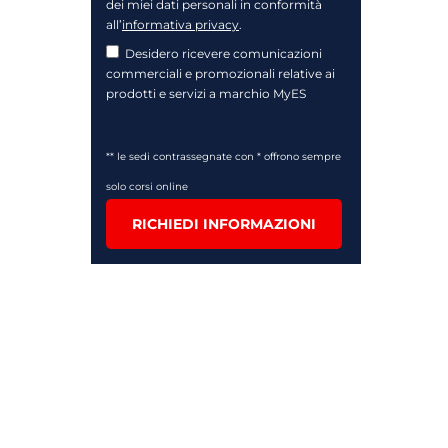
dei miei dati personali in conformità
all’
informativa privacy
.
Desidero ricevere comunicazioni
commerciali e promozionali relative ai
prodotti e servizi a marchio MyES
** le sedi contrassegnate con * offrono sempre
solo corsi online
RICHIEDI INFORMAZIONI