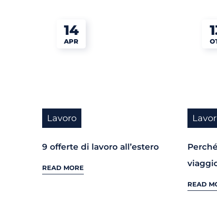
14
1
APR
O
Lavoro
Lavor
9 offerte di lavoro all’estero
Perché 
viaggi
READ MORE
READ M