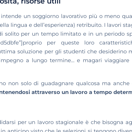
sità, risorse utili
i intende un soggiorno lavorativo più o meno qual
la lingua e dell’esperienza) retribuito. I lavori sta
di solito per un tempo
limitato e in un periodo sp
#d5dbfe”]proprio per queste loro caratteristic
ttima soluzione per gli studenti che desiderino 
 impegno a lungo termine… e magari viaggiare
entono non solo di guadagnare qualcosa ma anche
mantenendosi attraverso un lavoro a tempo deter
darsi per un lavoro stagionale è che bisogna ag
in anticipo visto che le selezioni si tengono diver