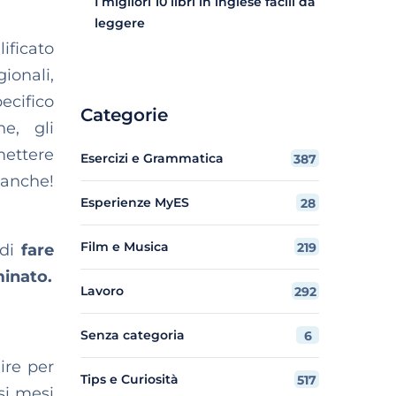
I migliori 10 libri in inglese facili da
leggere
ificato
gionali,
ecifico
Categorie
he, gli
mettere
Esercizi e Grammatica
387
 anche!
Esperienze MyES
28
Film e Musica
219
 di
fare
minato.
Lavoro
292
Senza categoria
6
ire per
Tips e Curiosità
517
si mesi