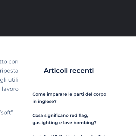
utto con
Articoli recenti
riposta
li utili
 lavoro
Come imparare le parti del corpo
in inglese?
soft”
Cosa significano red flag,
gaslighting e love bombing?