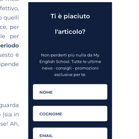
ettivo,
Ti è piaciuto
 quelli
ce, per
l'articolo?
ale per
periodo
uesto è
Non perderti più nulla da My
English School. Tutte le ultime
dipende
news - consigli - promozioni
esclusive per te.
iguarda
 (sia in
se! Ah,