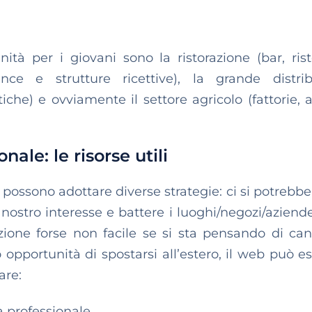
ità per i giovani sono la ristorazione (bar, risto
dence e strutture ricettive), la grande distri
tiche) e ovviamente il settore agricolo (fattorie, 
ale: le risorse utili
si possono adottare diverse strategie: ci si potrebb
 nostro interesse e battere i luoghi/negozi/aziende
uzione forse non facile se si sta pensando di can
no opportunità di spostarsi all’estero, il web può e
are:
à professionale