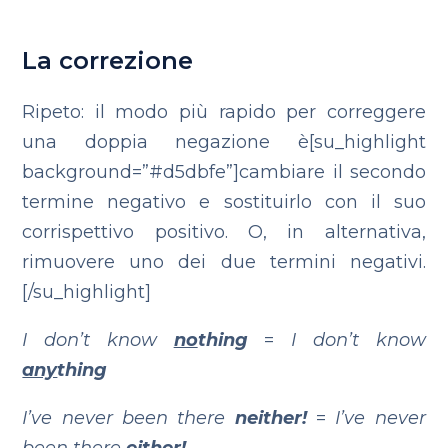
La correzione
Ripeto: il modo più rapido per correggere
una doppia negazione è[su_highlight
background=”#d5dbfe”]cambiare il secondo
termine negativo e sostituirlo con il suo
corrispettivo positivo. O, in alternativa,
rimuovere uno dei due termini negativi.
[/su_highlight]
I don’t know
no
thing
=
I don’t know
any
thing
I’ve never been there
neither!
=
I’ve never