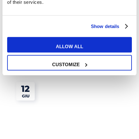
of their services.
Esercizi e Grammatica
Show details
Corsi gratuiti: da Yale ad Harvard la
formazione passa per i MOOC
ALLOW ALL
READ MORE
CUSTOMIZE
12
GIU