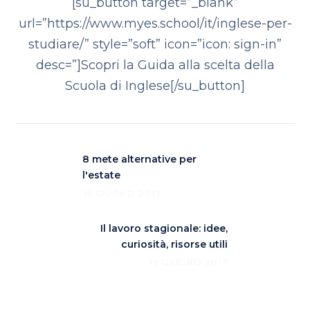
[su_button target=”_blank”
url=”https://www.myes.school/it/inglese-per-
studiare/” style=”soft” icon=”icon: sign-in”
desc=”]Scopri la Guida alla scelta della
Scuola di Inglese[/su_button]
8 mete alternative per
l'estate
15 GIUGNO 2017
Il lavoro stagionale: idee,
curiosità, risorse utili
19 GIUGNO 2017