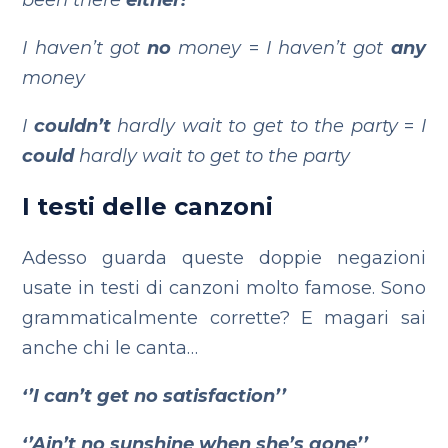
been there
either!
I haven’t got
no
money
=
I haven’t got
any
money
I
couldn’t
hardly wait to get to the party
=
I
could
hardly wait to get to the party
I testi delle canzoni
Adesso guarda queste doppie negazioni
usate in testi di canzoni molto famose. Sono
grammaticalmente corrette? E magari sai
anche chi le canta…
‘’I can’t get no satisfaction’’
‘’Ain’t no sunshine when she’s gone’’