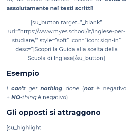
assolutamente nei testi scritti!
[su_button target=”_blank”
url=”https://www.myes.school/it/inglese-per-
studiare/” style=”soft” icon=”icon: sign-in”
desc=”]Scopri la Guida alla scelta della
Scuola di Inglese[/su_button]
Esempio
I
can’t
get
nothing
done
(
not
è negativo
+
NO
-thing
è negativo)
Gli opposti si attraggono
[su_highlight