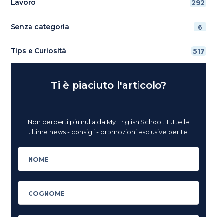
Lavoro
292
Senza categoria
6
Tips e Curiosità
517
Ti è piaciuto l'articolo?
Non perderti più nulla da My English School. Tutte le
ultime news - consigli - promozioni esclusive per te.