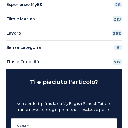
Esperienze MyES
28
Film e Musica
219
Lavoro
292
Senza categoria
6
Tips e Curiosità
517
Ti è piaciuto l'articolo?
Non perderti più nulla da My English School. Tutte le
ultime news - consigli - promozioni esclusive per te.