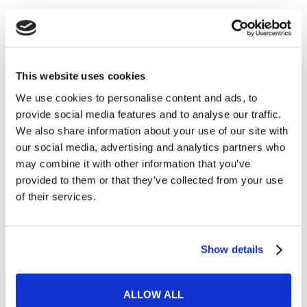
Lavoro
This website uses cookies
We use cookies to personalise content and ads, to
Cosa si può fare con la certificazione C2 di
provide social media features and to analyse our traffic.
inglese?
We also share information about your use of our site with
our social media, advertising and analytics partners who
READ MORE
may combine it with other information that you’ve
provided to them or that they’ve collected from your use
of their services.
28
Show details
FEB
ALLOW ALL