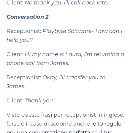
Client:
No thank you. I’ll call back later.
Conversation 2
Receptionist:
Playbyte Software- How can I
help you?
Client:
Hi my name is Laura, I’m returning a
phone call from James.
Receptionist:
Okay, I’ll transfer you to
James.
Client:
Thank you.
Viste queste frasi per receptionist in inglese,
forse è il caso di scoprire anche
le 10 regole
per una conversazione perfetta
se il tuo