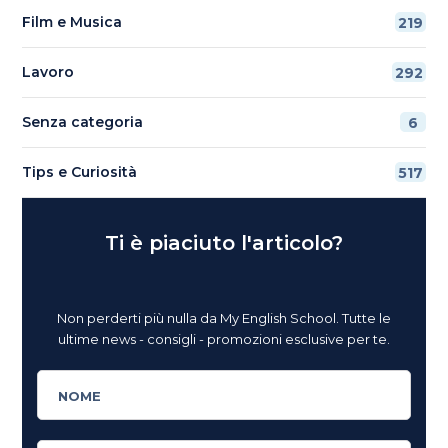
Film e Musica
219
Lavoro
292
Senza categoria
6
Tips e Curiosità
517
Ti è piaciuto l'articolo?
Non perderti più nulla da My English School. Tutte le
ultime news - consigli - promozioni esclusive per te.