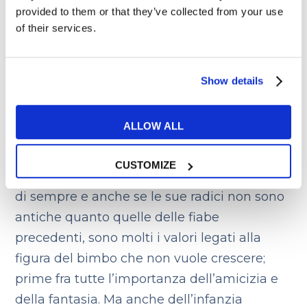
provided to them or that they’ve collected from your use
Peter Pan è un personaggio letterario nato
of their services.
dalla penna dello scozzese James Matthew
Barrie, nel 1902. Racconta le avventure di un
bambino che si rifiuta di crescere, può
Show details
volare e vive mille emozionanti avventure
sull’
Isola che non c’è.
ALLOW ALL
Perché è adatta ai più piccoli?
Questa è fra
CUSTOMIZE
le
storie per bambini in inglese
più amate
di sempre e anche se le sue radici non sono
antiche quanto quelle delle fiabe
precedenti, sono molti i valori legati alla
figura del bimbo che non vuole crescere;
prime fra tutte l’importanza dell’amicizia e
della fantasia. Ma anche dell’infanzia