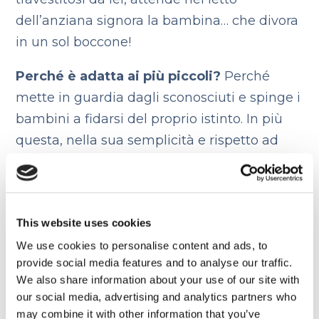
dell’anziana signora la bambina… che divora
in un sol boccone!
Perché è adatta ai più piccoli?
Perché
mette in guardia dagli sconosciuti e spinge i
bambini a fidarsi del proprio istinto. In più
questa, nella sua semplicità e rispetto ad
altre
fiabe inglesi
, è particolarmente adatta
anche a bambini davvero piccoli!
Infine, una fra le fiabe
This website uses cookies
We use cookies to personalise content and ads, to
inglesi più belle…
provide social media features and to analyse our traffic.
We also share information about your use of our site with
our social media, advertising and analytics partners who
Peter Pan
may combine it with other information that you’ve