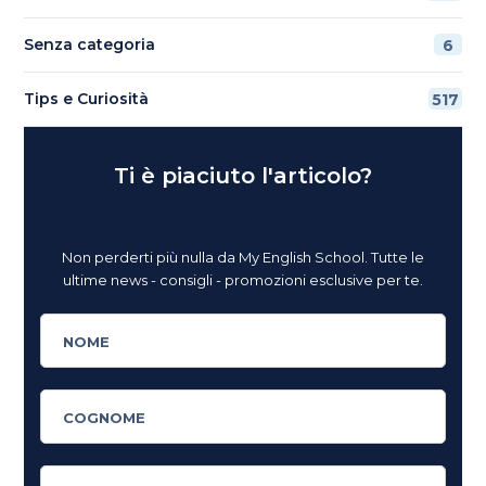
Senza categoria
6
Tips e Curiosità
517
Ti è piaciuto l'articolo?
Non perderti più nulla da My English School. Tutte le
ultime news - consigli - promozioni esclusive per te.