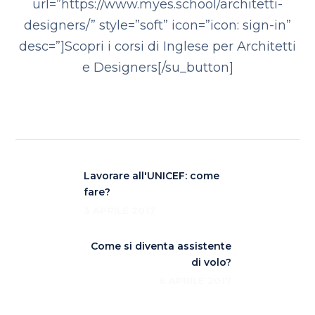
url=”https://www.myes.school/architetti-
designers/” style=”soft” icon=”icon: sign-in”
desc=”]Scopri i corsi di Inglese per Architetti
e Designers[/su_button]
Lavorare all'UNICEF: come
fare?
3 APRILE 2017
Come si diventa assistente
di volo?
6 APRILE 2017