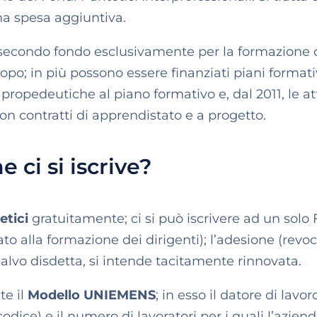
una spesa aggiuntiva.
n secondo fondo esclusivamente per la formazione 
 scopo; in più possono essere finanziati piani formati
propedeutiche al piano formativo e, dal 2011, le att
on contratti di apprendistato e a progetto.
 ci si iscrive?
etici
gratuitamente; ci si può iscrivere ad un solo
ato alla formazione dei dirigenti); l’adesione (revo
alvo disdetta, si intende tacitamente rinnovata.
te il
Modello UNIEMENS
; in esso il datore di lavor
codice) e il numero di lavoratori per i quali l’azien