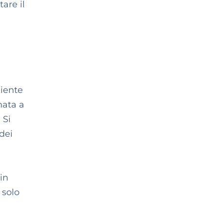
are il
niente
nata a
 Si
 dei
in
 solo