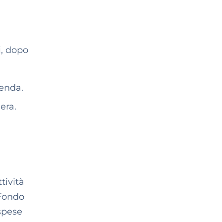
i, dopo
ienda.
era.
tività
 Fondo
 spese