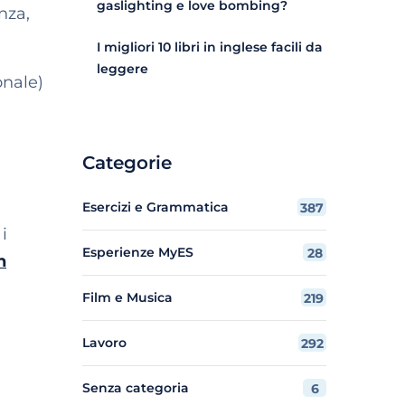
gaslighting e love bombing?
nza,
I migliori 10 libri in inglese facili da
leggere
onale)
Categorie
Esercizi e Grammatica
387
i
Esperienze MyES
28
n
Film e Musica
219
Lavoro
292
Senza categoria
6