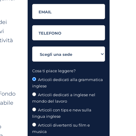
dei
vi
ività
Cosa ti piace leggere?
Articoli dedicati alla grammatica
inglese
 Fondo
Articoli dedicati a inglese nel
mondo del lavoro
cabile
Articoli con tips e new sulla
lingua inglese
Articoli divertenti su film e
o
musica
da