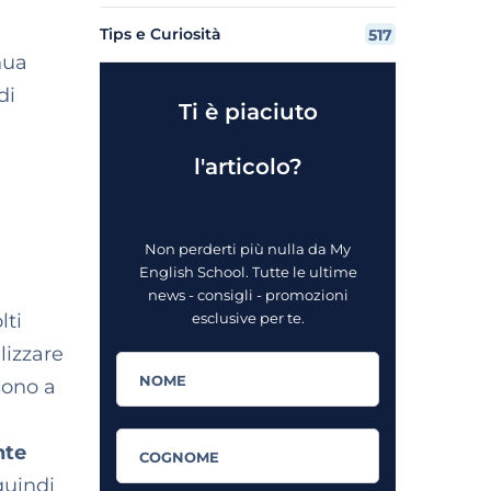
Tips e Curiosità
517
nua
di
Ti è piaciuto
l'articolo?
Non perderti più nulla da My
English School. Tutte le ultime
news - consigli - promozioni
lti
esclusive per te.
lizzare
sono a
nte
quindi