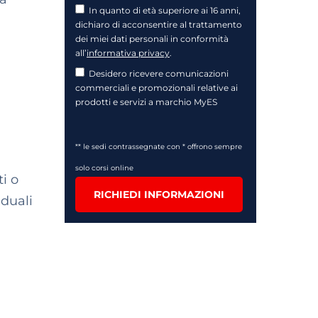
In quanto di età superiore ai 16 anni,
dichiaro di acconsentire al trattamento
dei miei dati personali in conformità
all’
informativa privacy
.
Desidero ricevere comunicazioni
commerciali e promozionali relative ai
prodotti e servizi a marchio MyES
** le sedi contrassegnate con * offrono sempre
solo corsi online
i o
RICHIEDI INFORMAZIONI
iduali